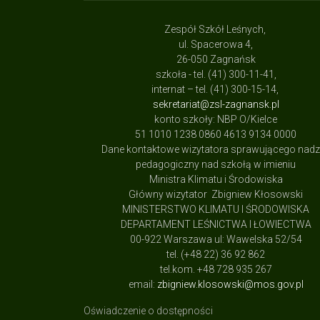
Zespół Szkół Leśnych,
ul. Spacerowa 4,
26-050 Zagnańsk
szkoła - tel. (41) 300-11-41,
internat – tel. (41) 300-15-14,
sekretariat@zsl-zagnansk.pl
konto szkoły: NBP O/Kielce
51 1010 1238 0860 4613 9134 0000
Dane kontaktowe wizytatora sprawującego nad
pedagogiczny nad szkołą w imieniu
Ministra Klimatu i Środowiska
Główny wizytator Zbigniew Kłosowski
MINISTERSTWO KLIMATU I ŚRODOWISKA
DEPARTAMENT LEŚNICTWA I ŁOWIECTWA
00-922 Warszawa ul: Wawelska 52/54
tel. (+48 22) 36 92 862
tel.kom. +48 728 935 267
email:
zbigniew.klosowski@mos.gov.pl
Oświadczenie o dostępności