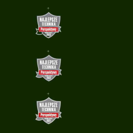
+
+
+