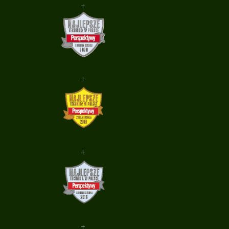
+
+
+
+