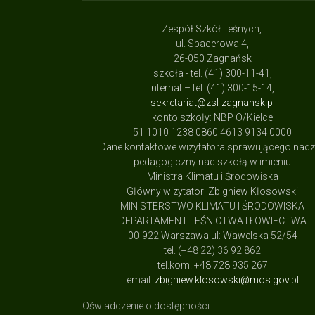
Zespół Szkół Leśnych,
ul. Spacerowa 4,
26-050 Zagnańsk
szkoła - tel. (41) 300-11-41,
internat – tel. (41) 300-15-14,
sekretariat@zsl-zagnansk.pl
konto szkoły: NBP O/Kielce
51 1010 1238 0860 4613 9134 0000
Dane kontaktowe wizytatora sprawującego nad
pedagogiczny nad szkołą w imieniu
Ministra Klimatu i Środowiska
Główny wizytator Zbigniew Kłosowski
MINISTERSTWO KLIMATU I ŚRODOWISKA
DEPARTAMENT LEŚNICTWA I ŁOWIECTWA
00-922 Warszawa ul: Wawelska 52/54
tel. (+48 22) 36 92 862
tel.kom. +48 728 935 267
email:
zbigniew.klosowski@mos.gov.pl
Oświadczenie o dostępności