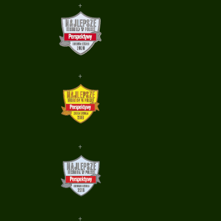
+
+
+
+