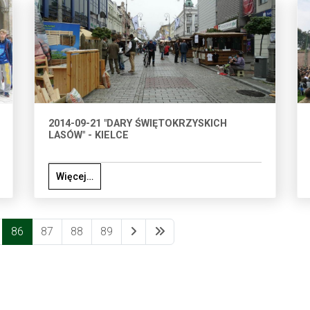
2014-09-21 "DARY ŚWIĘTOKRZYSKICH
LASÓW" - KIELCE
Więcej…
86
87
88
89