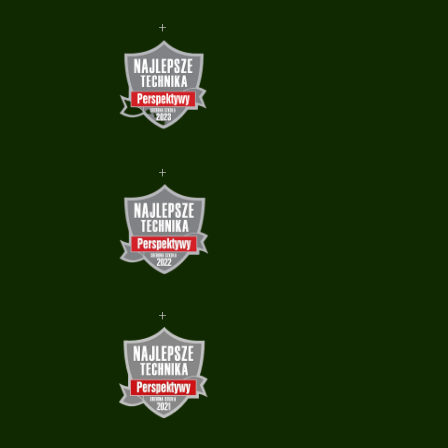
+
+
+