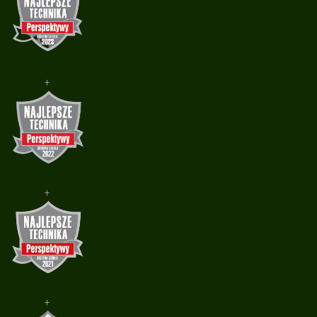
+
+
+