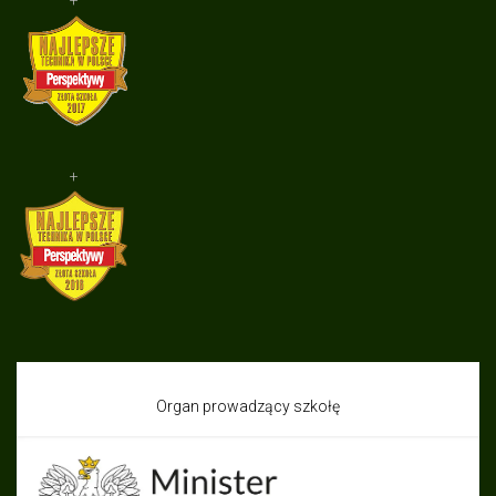
+
+
Organ prowadzący szkołę