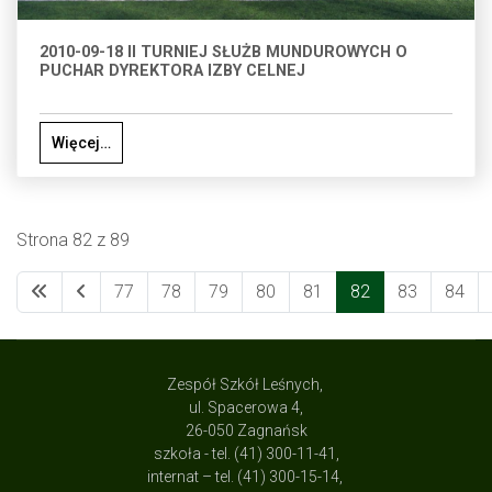
2010-09-18 II TURNIEJ SŁUŻB MUNDUROWYCH O
PUCHAR DYREKTORA IZBY CELNEJ
Więcej…
Strona 82 z 89
77
78
79
80
81
82
83
84
Zespół Szkół Leśnych,
ul. Spacerowa 4,
26-050 Zagnańsk
szkoła - tel. (41) 300-11-41,
internat – tel. (41) 300-15-14,