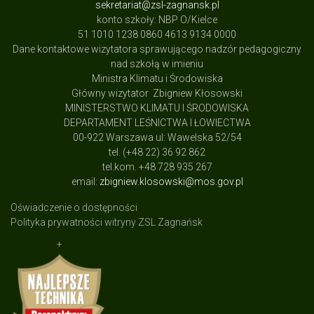
sekretariat@zsl-zagnansk.pl
konto szkoły: NBP O/Kielce
51 1010 1238 0860 4613 9134 0000
Dane kontaktowe wizytatora sprawującego nadzór pedagogiczny
nad szkołą w imieniu
Ministra Klimatu i Środowiska
Główny wizytator Zbigniew Kłosowski
MINISTERSTWO KLIMATU I ŚRODOWISKA
DEPARTAMENT LEŚNICTWA I ŁOWIECTWA
00-922 Warszawa ul: Wawelska 52/54
tel. (+48 22) 36 92 862
tel.kom. +48 728 935 267
email:
zbigniew.klosowski@mos.gov.pl
Oświadczenie o dostępności
Polityka prywatności witryny ZSL Zagnańsk
+