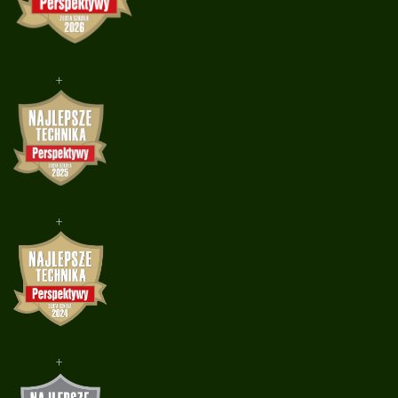
+
+
+