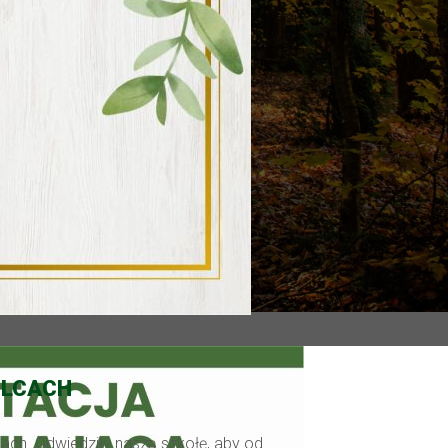
ELCACH
ach. Odwiedziły naszą szkołę, aby od