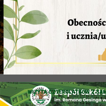
WIZYTA CZTEROLATKÓW Z SA
Te sympatyczne roześmiane dzieciaki na zdjęc