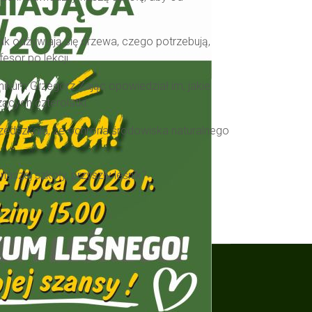
ak odżywiają się drzewa, czego potrzebują,
sor po lekcji.
nikum Grzegorz Zając opowiedział im, jakie
zących czterolatki.
zedszkola, że ochrona środowiska naturalnego
aszej szkoły, przyszły leśnik?