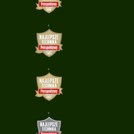
+
+
+