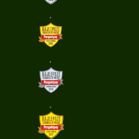
+
+
+