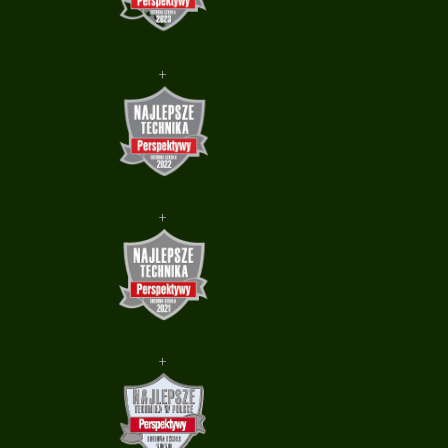
+
+
+