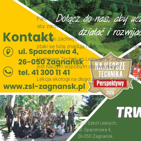
najmłodszych lat uczyć się o przyrodzie, o tym
Pani Irmina Wisłocka przeprowadziła wspaniałą
aby zdrowo rosnąć. „Jeszcze nie widziałam ta
Dzieciaki zachwycone były szkołą i otoczeniem
ptaki się tutaj znajdują i dlaczego trzeba się 
Uczniowie Technikum Leśnego w Zagnańsku bard
jest naszym wspólnym obowiązkiem.
Lekcja ekologii na długo zostanie w pamięci ur
Zespół Szkół Leśnych,
ul. Spacerowa 4,
26-050 Zagnańsk