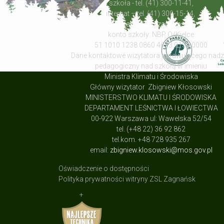
szkoła - tel. (41) 300-11-41,
internat – tel. (41) 300-15-14,
sekretariat@zsl-zagnansk.pl
konto szkoły: NBP O/Kielce
51 1010 1238 0860 4613 9134 0000
Dane kontaktowe wizytatora sprawującego nad
pedagogiczny nad szkołą w imieniu
Ministra Klimatu i Środowiska
Główny wizytator Zbigniew Kłosowski
MINISTERSTWO KLIMATU I ŚRODOWISKA
DEPARTAMENT LEŚNICTWA I ŁOWIECTWA
00-922 Warszawa ul: Wawelska 52/54
tel. (+48 22) 36 92 862
tel.kom. +48 728 935 267
email:
zbigniew.klosowski@mos.gov.pl
Oświadczenie o dostępności
Polityka prywatności witryny ZSL Zagnańsk
+