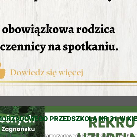
MORZĄDOWEGO PRZEDSZKOLA NR 31 W KI
iach to czterolatki z Samorządowego Przedszkola nr 31 w Kielc