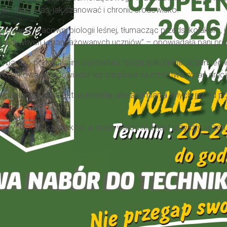
 jak dbać o las, jak szanować i chronić środowisko.
 lekcję w pracowni biologii leśnej, tłumacząc przedszkolakom, j
k aktywnych i zaangażowanych uczniów” – opowiadała pani profe
, bardzo podobała im się również nasza sokolarnia, uczeń tech
nimi opiekować. Odpowiadał też cierpliwie na mnóstwo pytań dręc
zo poważnie traktują kwestię uświadamiania innych, już od pr
oczych przedszkolaków, a może wśród nich jest przyszły uczeń n