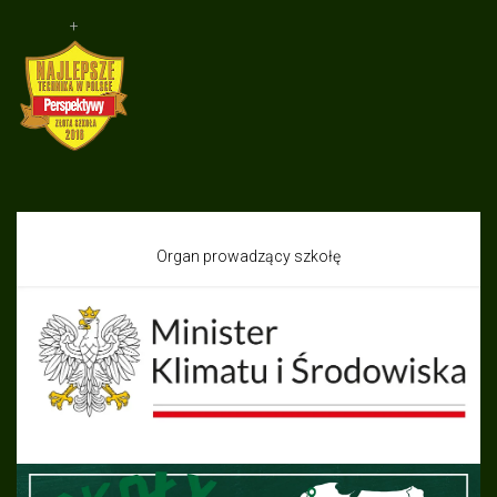
+
Organ prowadzący szkołę