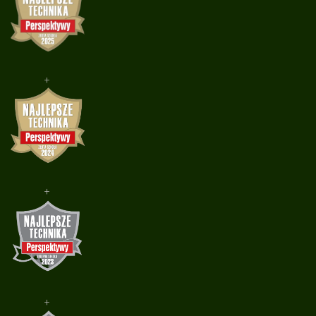
+
+
+