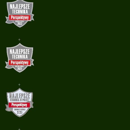
+
+
+