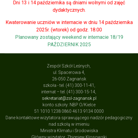
Dni 13 i 14 października są dniami wolnymi od zajęć
dydaktycznych.
Kwaterowanie uczniów w internacie w dniu 14 października
2025r. (wtorek) od godz. 18.00
Planowany zostający weekend w internacie 18/19
PAŹDZIERNIK 2025
Zespół Szkół Leśnych,
ul. Spacerowa 4,
26-050 Zagnańsk
szkoła - tel. (41) 300-11-41,
internat – tel. (41) 300-15-14,
sekretariat@zsl-zagnansk.pl
konto szkoły: NBP O/Kielce
51 1010 1238 0860 4613 9134 0000
Dane kontaktowe wizytatora sprawującego nadzór pedagogiczny
nad szkołą w imieniu
Ministra Klimatu i Środowiska
Główny wizytator Zbigniew Kłosowski