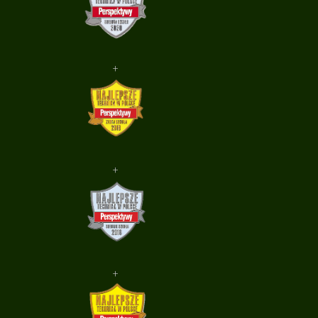
+
+
+