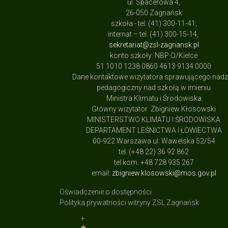
ul. Spacerowa 4,
26-050 Zagnańsk
szkoła - tel. (41) 300-11-41,
internat – tel. (41) 300-15-14,
sekretariat@zsl-zagnansk.pl
konto szkoły: NBP O/Kielce
51 1010 1238 0860 4613 9134 0000
Dane kontaktowe wizytatora sprawującego nad
pedagogiczny nad szkołą w imieniu
Ministra Klimatu i Środowiska
Główny wizytator Zbigniew Kłosowski
MINISTERSTWO KLIMATU I ŚRODOWISKA
DEPARTAMENT LEŚNICTWA I ŁOWIECTWA
00-922 Warszawa ul: Wawelska 52/54
tel. (+48 22) 36 92 862
tel.kom. +48 728 935 267
email:
zbigniew.klosowski@mos.gov.pl
Oświadczenie o dostępności
Polityka prywatności witryny ZSL Zagnańsk
+