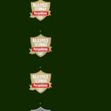
+
+
+