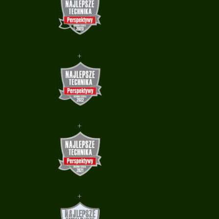
+
+
+