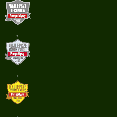
+
+
+