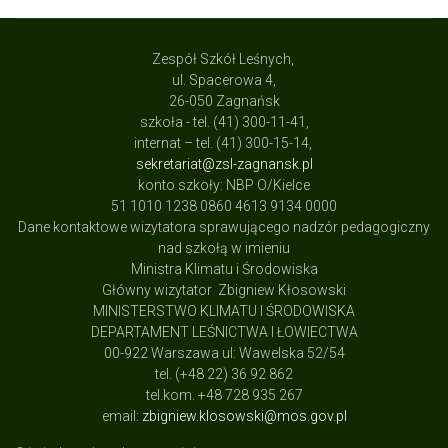
Zespół Szkół Leśnych,
ul. Spacerowa 4,
26-050 Zagnańsk
szkoła - tel. (41) 300-11-41,
internat – tel. (41) 300-15-14,
sekretariat@zsl-zagnansk.pl
konto szkoły: NBP O/Kielce
51 1010 1238 0860 4613 9134 0000
Dane kontaktowe wizytatora sprawującego nadzór pedagogiczny
nad szkołą w imieniu
Ministra Klimatu i Środowiska
Główny wizytator Zbigniew Kłosowski
MINISTERSTWO KLIMATU I ŚRODOWISKA
DEPARTAMENT LEŚNICTWA I ŁOWIECTWA
00-922 Warszawa ul: Wawelska 52/54
tel. (+48 22) 36 92 862
tel.kom. +48 728 935 267
email:
zbigniew.klosowski@mos.gov.pl