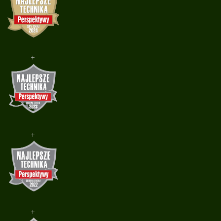
+
+
+