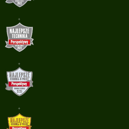
+
+
+