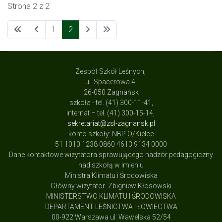
Strona 2 z 2
1
2
Zespół Szkół Leśnych,
ul. Spacerowa 4,
26-050 Zagnańsk
szkoła - tel. (41) 300-11-41,
internat – tel. (41) 300-15-14,
sekretariat@zsl-zagnansk.pl
konto szkoły: NBP O/Kielce
51 1010 1238 0860 4613 9134 0000
Dane kontaktowe wizytatora sprawującego nadzór pedagogiczny
nad szkołą w imieniu
Ministra Klimatu i Środowiska
Główny wizytator Zbigniew Kłosowski
MINISTERSTWO KLIMATU I ŚRODOWISKA
DEPARTAMENT LEŚNICTWA I ŁOWIECTWA
00-922 Warszawa ul: Wawelska 52/54