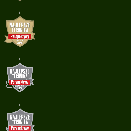
+
+
+