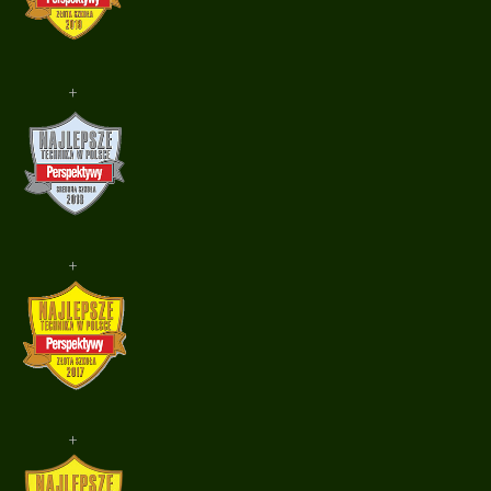
+
+
+