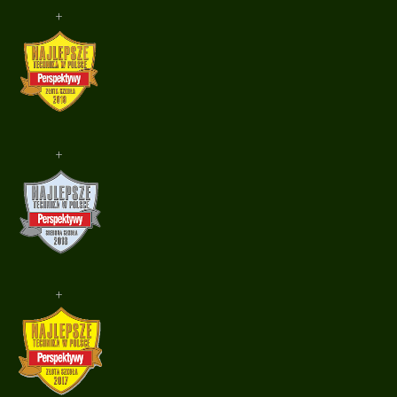
+
+
+