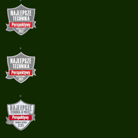
+
+
+