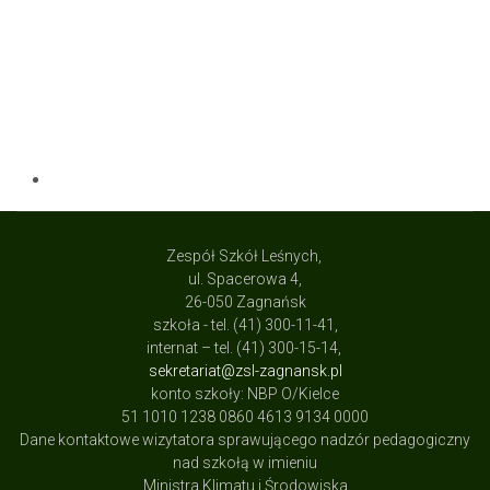
Zespół Szkół Leśnych,
ul. Spacerowa 4,
26-050 Zagnańsk
szkoła - tel. (41) 300-11-41,
internat – tel. (41) 300-15-14,
sekretariat@zsl-zagnansk.pl
konto szkoły: NBP O/Kielce
51 1010 1238 0860 4613 9134 0000
Dane kontaktowe wizytatora sprawującego nadzór pedagogiczny
nad szkołą w imieniu
Ministra Klimatu i Środowiska