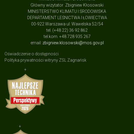
Główny wizytator Zbigniew Kłosowski
MINISTERSTWO KLIMATU I ŚRODOWISKA
DEPARTAMENT LEŚNICTWA I ŁOWIECTWA
00-922 Warszawa ul: Wawelska 52/54
tel. (+48 22) 36 92 862
tel.kom. +48 728 935 267
email:
zbigniew.klosowski@mos.gov.pl
Oświadczenie o dostępności
Polityka prywatności witryny ZSL Zagnańsk
+
+