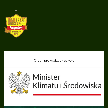
+
Organ prowadzący szkołę