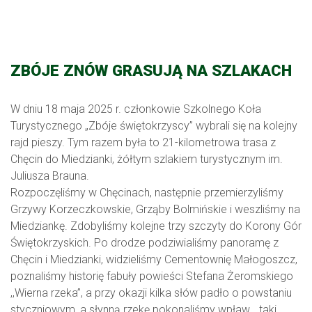
ZBÓJE ZNÓW GRASUJĄ NA SZLAKACH
W dniu 18 maja 2025 r. członkowie Szkolnego Koła
Turystycznego „Zbóje świętokrzyscy” wybrali się na kolejny
rajd pieszy. Tym razem była to 21-kilometrowa trasa z
Chęcin do Miedzianki, żółtym szlakiem turystycznym im.
Juliusza Brauna.
Rozpoczęliśmy w Chęcinach, następnie przemierzyliśmy
Grzywy Korzeczkowskie, Grząby Bolmińskie i weszliśmy na
Miedziankę. Zdobyliśmy kolejne trzy szczyty do Korony Gór
Świętokrzyskich. Po drodze podziwialiśmy panoramę z
Chęcin i Miedzianki, widzieliśmy Cementownię Małogoszcz,
poznaliśmy historię fabuły powieści Stefana Żeromskiego
,,Wierna rzeka’’, a przy okazji kilka słów padło o powstaniu
styczniowym, a słynną rzekę pokonaliśmy wpław… taki