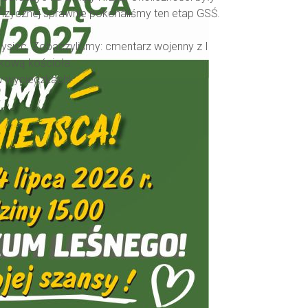
fizycznej sprawnie pokonaliśmy ten etap GSŚ.
Łysiec. Zobaczyliśmy: cmentarz wojenny z I
okową kościoła.
w wycieczkach!