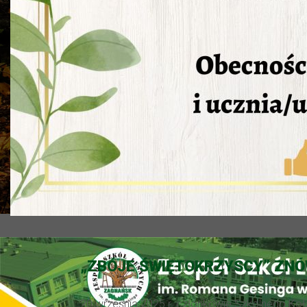
„ZBÓJE ŚWIĘTOKRZYSCY” ZN
20 września 2025 r. członkowie Szkolnego Koła 