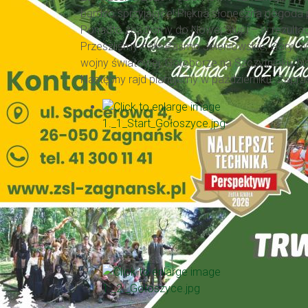
bardzo sprzyjające! Piękna słoneczna pogoda p
Ponadto zeszliśmy do Nowej Słupi – w rezulta
Przeszliśmy całe Pasmo Jeleniowskie, Góry: We
wojny światowej, Gołoborze na Szczytniaku, h
Następny rajd planujemy w październiku. Zapr