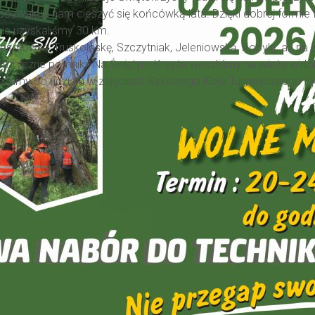
ozwalała nam cieszyć się końcówką lata. Dzięki dobrej formie 
cie uzyskaliśmy 30 km.
sołówkę, Truskolaskę, Szczytniak, Jeleniowską, Kobylą, aż na 
istoryczne pomniki. Na Świętym Krzyżu weszliśmy na wieżę wid
aszamy do udziału w zajęciach Szkolnego Koła Turystycznego i 