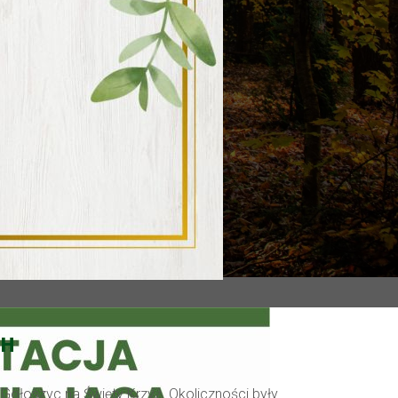
CH
 Gołoszyc na Święty Krzyż. Okoliczności były