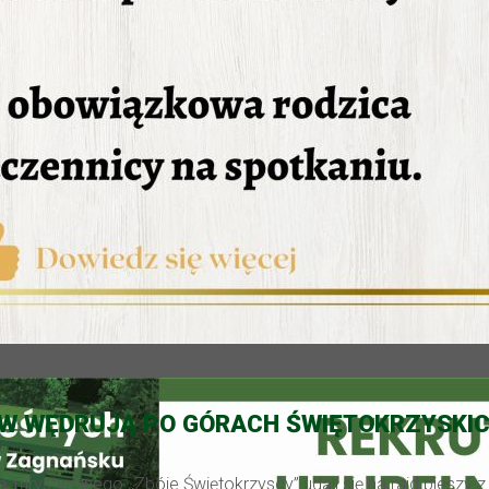
ÓW WĘDRUJĄ PO GÓRACH ŚWIĘTOKRZYSKI
Turystycznego ,,Zbóje Świętokrzyscy” udali się na rajd pieszy z