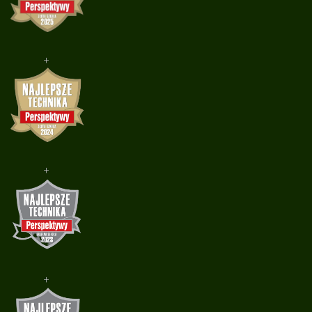
+
+
+