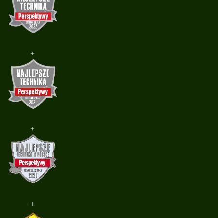
+
+
+