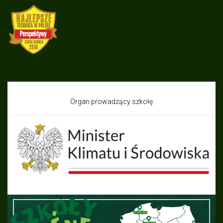
Organ prowadzący szkołę