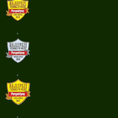
+
+
+