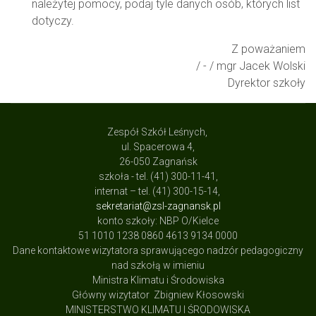
należytej pomocy, podaj tyle danych osób, których list
dotyczy.
Z poważaniem
/ - / mgr Jacek Wolski
Dyrektor szkoły
Zespół Szkół Leśnych,
ul. Spacerowa 4,
26-050 Zagnańsk
szkoła - tel. (41) 300-11-41,
internat – tel. (41) 300-15-14,
sekretariat@zsl-zagnansk.pl
konto szkoły: NBP O/Kielce
51 1010 1238 0860 4613 9134 0000
Dane kontaktowe wizytatora sprawującego nadzór pedagogiczny
nad szkołą w imieniu
Ministra Klimatu i Środowiska
Główny wizytator Zbigniew Kłosowski
MINISTERSTWO KLIMATU I ŚRODOWISKA