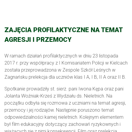
ZAJĘCIA PROFILAKTYCZNE NA TEMAT
AGRESJI I PRZEMOCY
W ramach działań profilaktycznych w dniu 23 listopada
2017 r. przy współpracy z I Komisariatem Policji w Kielcach
została przeprowadzona w Zespole Szkół Leśnych w
Zagnańsku prelekcja dla uczniów klas I A, I B, II A oraz II B.
Spotkanie prowadziły st. sierż. pani Iwona Kępa oraz pani
Jolanta Woźniak-Krześ z Wydziału ds. Nieletnich. Na
początku odbyła się rozmowa z uczniami na temat agresji,
przemocy i jej rodzajów. Następnie poruszono temat
odpowiedzialności karnej nieletnich. Kolejnym elementem
był film edukacyjny dotyczący zachowań ryzykownych i
wiążących się z nimi konsekwencji. Film oraz prelekcja