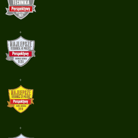
+
+
+