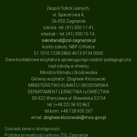
Zespół Szkół Leśnych,
ul. Spacerowa 4,
26-050 Zagnańsk
szkoła - tel. (41) 300-11-41,
internat – tel. (41) 300-15-14,
sekretariat@zsl-zagnansk.pl
konto szkoły: NBP O/Kielce
51 1010 1238 0860 4613 9134 0000
Dane kontaktowe wizytatora sprawującego nadzór pedagogiczny
nad szkołą w imieniu
Ministra Klimatu i Środowiska
Główny wizytator Zbigniew Kłosowski
MINISTERSTWO KLIMATU I ŚRODOWISKA
DEPARTAMENT LEŚNICTWA I ŁOWIECTWA
00-922 Warszawa ul: Wawelska 52/54
tel. (+48 22) 36 92 862
tel.kom. +48 728 935 267
email:
zbigniew.klosowski@mos.gov.pl
Oświadczenie o dostępności
Polityka prywatności witryny ZSL Zagnańsk