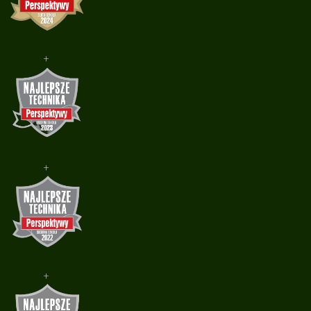
+
+
+