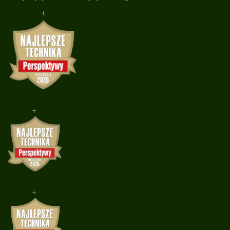
+
+
+