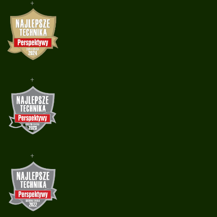
+
+
+