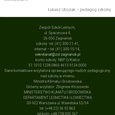
Łukasz Ubożak – pedagog szkolny
Zespół Szkół Leśnych,
ul. Spacerowa 4,
26-050 Zagnańsk
szkoła - tel. (41) 300-11-41,
internat – tel. (41) 300-15-14,
sekretariat@zsl-zagnansk.pl
konto szkoły: NBP O/Kielce
51 1010 1238 0860 4613 9134 0000
Dane kontaktowe wizytatora sprawującego nadzór pedagogiczny
nad szkołą w imieniu
Ministra Klimatu i Środowiska
Główny wizytator Zbigniew Kłosowski
MINISTERSTWO KLIMATU I ŚRODOWISKA
DEPARTAMENT LEŚNICTWA I ŁOWIECTWA
00-922 Warszawa ul: Wawelska 52/54
tel. (+48 22) 36 92 862
tel.kom. +48 728 935 267