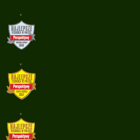
+
+
+