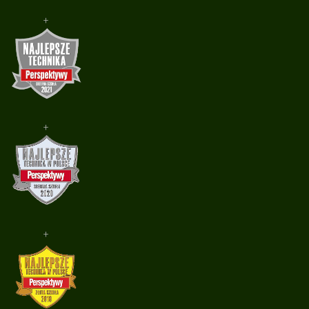
+
+
+