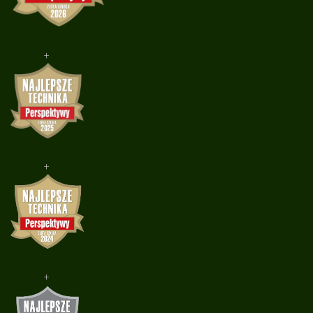
+
+
+