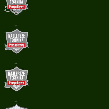
+
+
+