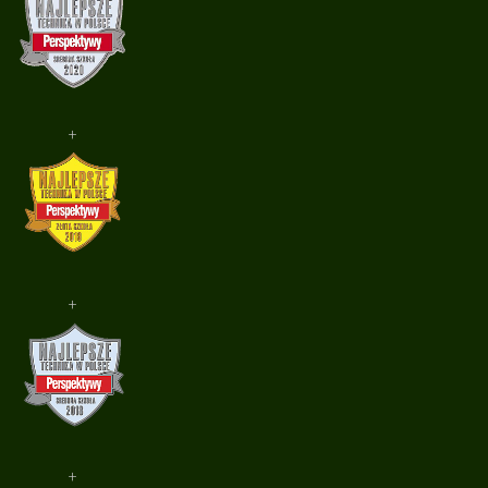
+
+
+