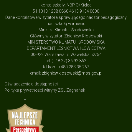
konto szkoły: NBP O/Kielce
51 1010 1238 0860 4613 9134 0000
Dane kontaktowe wizytatora sprawującego nadzór pedagogiczny
nad szkołą w imieniu
Ministra Klimatu i Środowiska
Główny wizytator Zbigniew Kłosowski
MINISTERSTWO KLIMATU I ŚRODOWISKA
DEPARTAMENT LEŚNICTWA I ŁOWIECTWA
00-922 Warszawa ul: Wawelska 52/54
tel. (+48 22) 36 92 862
tel.kom. +48 728 935 267
email:
zbigniew.klosowski@mos.gov.pl
Oświadczenie o dostępności
Polityka prywatności witryny ZSL Zagnańsk
+