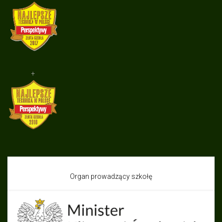
+
Organ prowadzący szkołę