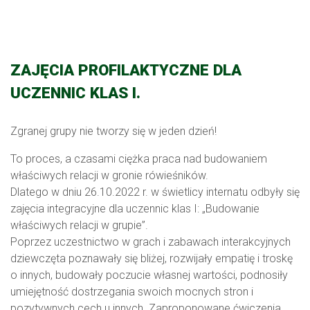
ZAJĘCIA PROFILAKTYCZNE DLA
UCZENNIC KLAS I.
Zgranej grupy nie tworzy się w jeden dzień!
To proces, a czasami ciężka praca nad budowaniem
właściwych relacji w gronie rówieśników.
Dlatego w dniu 26.10.2022 r. w świetlicy internatu odbyły się
zajęcia integracyjne dla uczennic klas I: „Budowanie
właściwych relacji w grupie”.
Poprzez uczestnictwo w grach i zabawach interakcyjnych
dziewczęta poznawały się bliżej, rozwijały empatię i troskę
o innych, budowały poczucie własnej wartości, podnosiły
umiejętność dostrzegania swoich mocnych stron i
pozytywnych cech u innych. Zaproponowane ćwiczenia