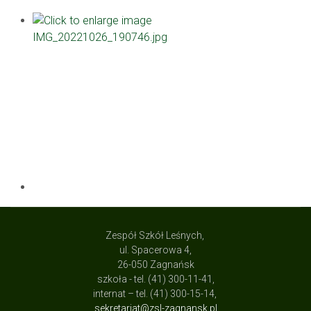
Zespół Szkół Leśnych,
ul. Spacerowa 4,
26-050 Zagnańsk
szkoła - tel. (41) 300-11-41,
internat – tel. (41) 300-15-14,
sekretariat@zsl-zagnansk.pl