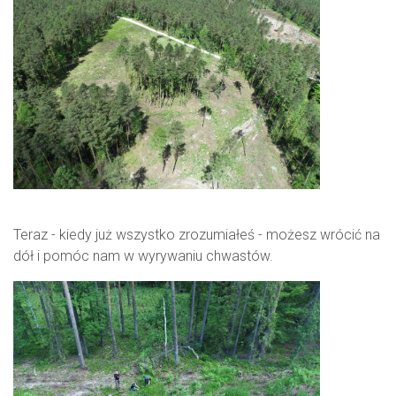
Teraz - kiedy już wszystko zrozumiałeś - możesz wrócić na
dół i pomóc nam w wyrywaniu chwastów.