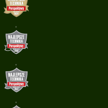
+
+
+