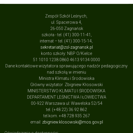
Zespół Szkół Leśnych,
ul. Spacerowa 4,
26-050 Zagnańsk
szkoła - tel. (41) 300-11-41,
internat – tel. (41) 300-15-14,
sekretariat@zsl-zagnansk.pl
konto szkoły: NBP O/Kielce
51 1010 1238 0860 4613 9134 0000
Dane kontaktowe wizytatora sprawującego nadzór pedagogiczny
nad szkołą w imieniu
Ministra Klimatu i Środowiska
Główny wizytator Zbigniew Kłosowski
MINISTERSTWO KLIMATU I ŚRODOWISKA
DEPARTAMENT LEŚNICTWA I ŁOWIECTWA
00-922 Warszawa ul: Wawelska 52/54
tel. (+48 22) 36 92 862
tel.kom. +48 728 935 267
email:
zbigniew.klosowski@mos.gov.pl