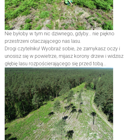
Nie byłoby w tym nic dziwnego, gdyby… nie piękno
przestrzeni otaczającego nas lasu.
Drogi czytelniku! Wyobraź sobie, że zamykasz oczy i
unosisz się w powietrze, mijasz korony drzew i widzisz
głębię lasu rozpościerającego się przed tobą…