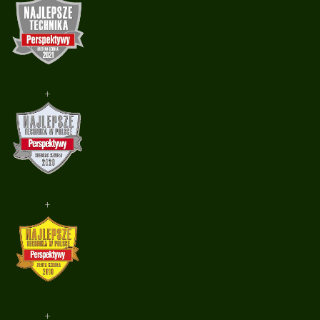
+
+
+