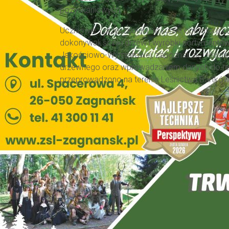
pozyskaniowych.
Uczniowie - przeszkoleni na kursie operatora pil
dokonywali ścinki drzew i wyróbki sortymentó
Jakościowo-Wymiarowej, zapoznali się równi
drzewnego oraz wprowadzaniem danych do reje
przeprowadzono na terenie Leśnictwa Bartków