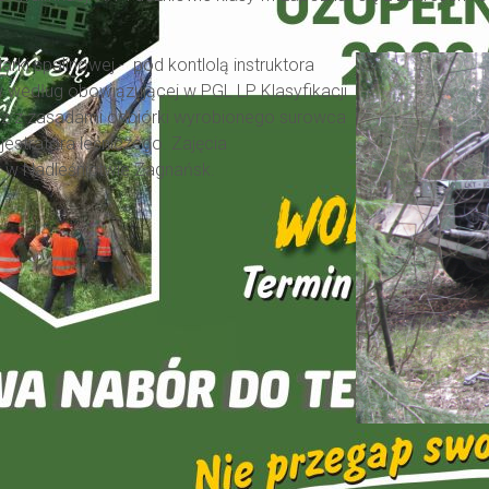
arki spalinowej - pod kontlolą instruktora
w według obowiązującej w PGL LP Klasyfikacji
eż z zasadami odbiórki wyrobionego surowca
stratora leśniczego. Zajęcia
 w Nadleśnictwie Zagnańsk.