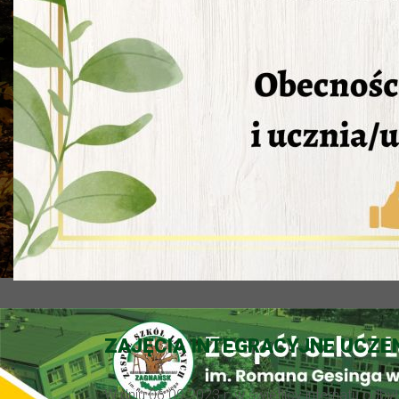
ZAJĘCIA INTEGRACYJNE UCZE
W dniu 06.09.2023 r. w świetlicy internatu odbył