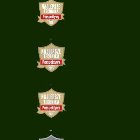
+
+
+