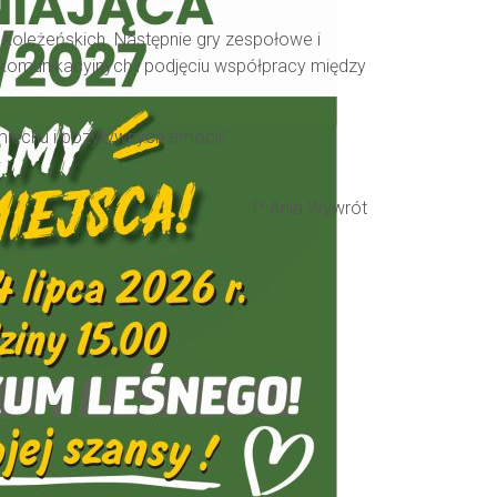
 koleżeńskich. Następnie gry zespołowe i
 komunikacyjnych i podjęciu współpracy między
miechu i pozytywnych emocji!
P. Ania Wywrót