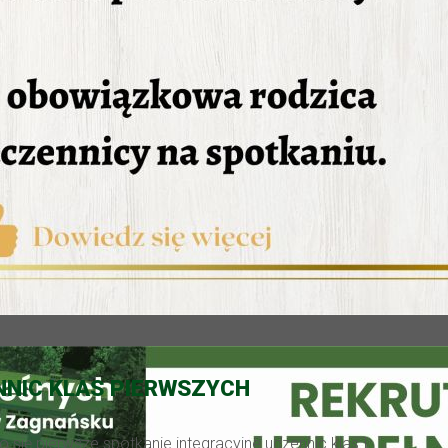
NNIC KLAS PIERWSZYCH
o się pierwsze spotkanie integracyjne uczennic klas I.