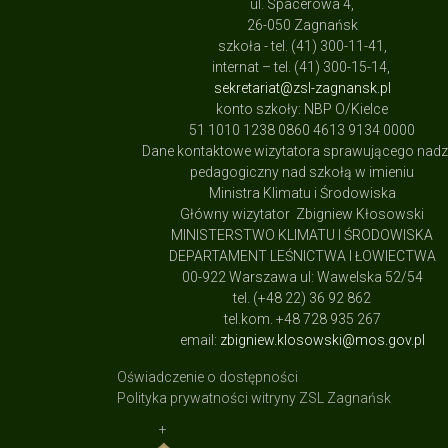
ul. Spacerowa 4,
26-050 Zagnańsk
szkoła - tel. (41) 300-11-41,
internat – tel. (41) 300-15-14,
sekretariat@zsl-zagnansk.pl
konto szkoły: NBP O/Kielce
51 1010 1238 0860 4613 9134 0000
Dane kontaktowe wizytatora sprawującego nad
pedagogiczny nad szkołą w imieniu
Ministra Klimatu i Środowiska
Główny wizytator Zbigniew Kłosowski
MINISTERSTWO KLIMATU I ŚRODOWISKA
DEPARTAMENT LEŚNICTWA I ŁOWIECTWA
00-922 Warszawa ul: Wawelska 52/54
tel. (+48 22) 36 92 862
tel.kom. +48 728 935 267
email:
zbigniew.klosowski@mos.gov.pl
Oświadczenie o dostępności
Polityka prywatności witryny ZSL Zagnańsk
+