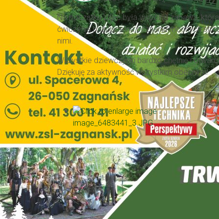
Na początku zajęć była wspólna zabawa, która 
ćwiczenia bazujące na poznaniu mocnych stron
nimi.
Wszystkie dziewczynki bardzo chętnie i otwar
Dziękuję za aktywność wszystkim obecnym!