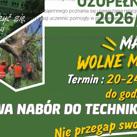
jest niezbędna do wzajemnego poznania się i nawiązania relacji
, zainteresowań i pasji uczennic pomogły w przełamaniu barier
cie zaangażowały się w zaproponowane działania. Było dużo uś