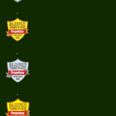
+
+
+