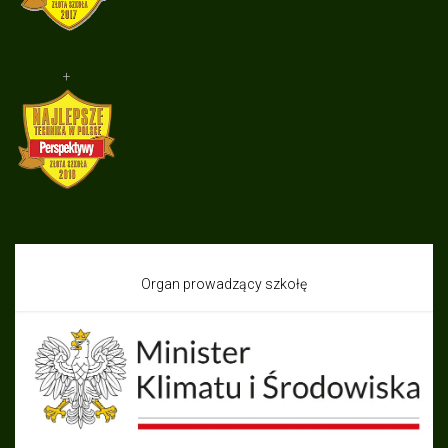
+
Organ prowadzący szkołę