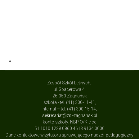
Zespół Szkół Leśnych,
ul. Spacerowa 4,
26-050 Zagnańsk
szkoła - tel. (41) 300-11-41,
internat – tel. (41) 300-15-14,
sekretariat@zsl-zagnansk.pl
konto szkoły: NBP O/Kielce
51 1010 1238 0860 4613 9134 0000
Dane kontaktowe wizytatora sprawującego nadzór pedagogiczny