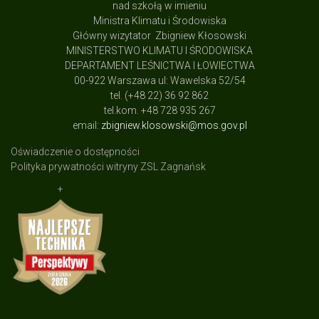
nad szkołą w imieniu
Ministra Klimatu i Środowiska
Główny wizytator Zbigniew Kłosowski
MINISTERSTWO KLIMATU I ŚRODOWISKA
DEPARTAMENT LEŚNICTWA I ŁOWIECTWA
00-922 Warszawa ul: Wawelska 52/54
tel. (+48 22) 36 92 862
tel.kom. +48 728 935 267
email:
zbigniew.klosowski@mos.gov.pl
Oświadczenie o dostępności
Polityka prywatności witryny ZSL Zagnańsk
+