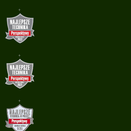
+
+
+