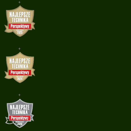
+
+
+