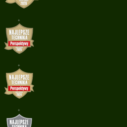
+
+
+