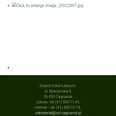
Zespół Szkół Leśnych,
ul. Spacerowa 4,
26-050 Zagnańsk
szkoła - tel. (41) 300-11-41,
internat – tel. (41) 300-15-14,
sekretariat@zsl-zagnansk.pl