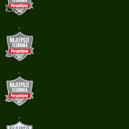
+
+
+