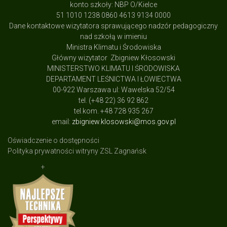
konto szkoły: NBP O/Kielce
51 1010 1238 0860 4613 9134 0000
Dane kontaktowe wizytatora sprawującego nadzór pedagogiczny
nad szkołą w imieniu
Ministra Klimatu i Środowiska
Główny wizytator Zbigniew Kłosowski
MINISTERSTWO KLIMATU I ŚRODOWISKA
DEPARTAMENT LEŚNICTWA I ŁOWIECTWA
00-922 Warszawa ul: Wawelska 52/54
tel. (+48 22) 36 92 862
tel.kom. +48 728 935 267
email:
zbigniew.klosowski@mos.gov.pl
Oświadczenie o dostępności
Polityka prywatności witryny ZSL Zagnańsk
+