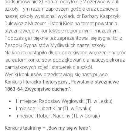
podsumowanie XI Forum odbyło się 2 czerwca w auli
szkoły. Tym razem zaproszeni goście oraz uczniowie
naszej szkoły wysłuchali wykładu dr Barbary Kasprzyk-
Dulewicz z Muzeum Historii Kielc na temat powstania
styczniowego w kontekście regionalnym i muzealnym.
Podczas gali pięknie też zaprezentowali się sygnaliści z
Zespołu Sygnalistów Myśliwskich naszej szkoły.
Na koniec nastąpiło długo oczekiwane wręczenie nagród
laureatom konkursów, podziękowań dla nauczycieli oraz
pamiątkowych zdjęć i statuetek dla szkół.
Wyniki konkursów przedstawiają się następująco:
Konkurs literacko-historyczny „Powstanie styczniowe
1863-64. Zwycięstwo duchem”:
III miejsce: Radosław Węglowski (TL w Lesku)
II miejsce: Hubert Kilar (TL w Brynku)
I miejsce : Robert Nadolny (TL w Goraju)
Konkurs teatralny – „Bawimy się w teatr”: