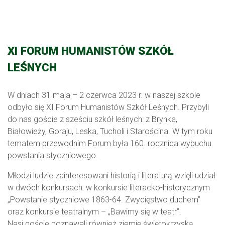
XI FORUM HUMANISTÓW SZKÓŁ
LEŚNYCH
W dniach 31 maja – 2 czerwca 2023 r. w naszej szkole
odbyło się XI Forum Humanistów Szkół Leśnych. Przybyli
do nas goście z sześciu szkół leśnych: z Brynka,
Białowieży, Goraju, Leska, Tucholi i Starościna. W tym roku
tematem przewodnim Forum była 160. rocznica wybuchu
powstania styczniowego.
Młodzi ludzie zainteresowani historią i literaturą wzięli udział
w dwóch konkursach: w konkursie literacko-historycznym
„Powstanie styczniowe 1863-64. Zwycięstwo duchem”
oraz konkursie teatralnym – „Bawimy się w teatr”.
Nasi goście poznawali również ziemię świętokrzyską,