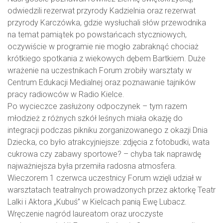
odwiedzili rezerwat przyrody Kadzielnia oraz rezerwat
przyrody Karczówka, gdzie wysłuchali słów przewodnika
na temat pamiątek po powstańcach styczniowych,
oczywiście w programie nie mogło zabraknąć chociaż
krótkiego spotkania z wiekowych dębem Bartkiem. Duże
wrażenie na uczestnikach Forum zrobiły warsztaty w
Centrum Edukacji Medialnej oraz poznawanie tajników
pracy radiowców w Radio Kielce.
Po wycieczce zasłużony odpoczynek – tym razem
młodzież z różnych szkół leśnych miała okazję do
integracji podczas pikniku zorganizowanego z okazji Dnia
Dziecka, co było atrakcyjniejsze: zdjęcia z fotobudki, wata
cukrowa czy zabawy sportowe? – chyba tak naprawdę
najważniejsza była przemiła radosna atmosfera.
Wieczorem 1 czerwca uczestnicy Forum wzięli udział w
warsztatach teatralnych prowadzonych przez aktorkę Teatr
Lalki i Aktora „Kubuś” w Kielcach panią Ewę Lubacz.
Wręczenie nagród laureatom oraz uroczyste