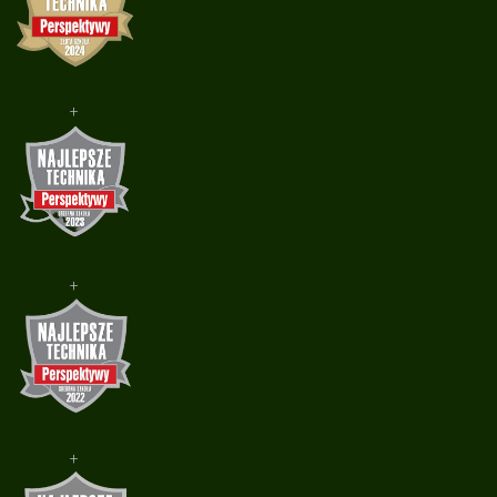
+
+
+