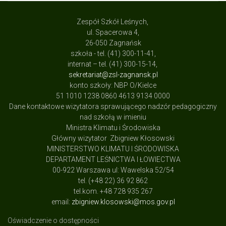
Zespół Szkół Leśnych,
ul. Spacerowa 4,
26-050 Zagnańsk
szkoła - tel. (41) 300-11-41,
internat – tel. (41) 300-15-14,
sekretariat@zsl-zagnansk.pl
konto szkoły: NBP O/Kielce
51 1010 1238 0860 4613 9134 0000
Dane kontaktowe wizytatora sprawującego nadzór pedagogiczny
nad szkołą w imieniu
Ministra Klimatu i Środowiska
Główny wizytator Zbigniew Kłosowski
MINISTERSTWO KLIMATU I ŚRODOWISKA
DEPARTAMENT LEŚNICTWA I ŁOWIECTWA
00-922 Warszawa ul: Wawelska 52/54
tel. (+48 22) 36 92 862
tel.kom. +48 728 935 267
email:
zbigniew.klosowski@mos.gov.pl
Oświadczenie o dostępności