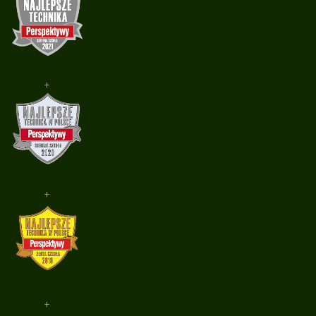
+
+
+