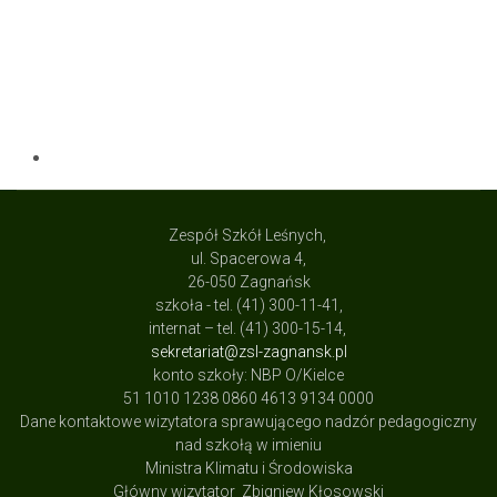
Zespół Szkół Leśnych,
ul. Spacerowa 4,
26-050 Zagnańsk
szkoła - tel. (41) 300-11-41,
internat – tel. (41) 300-15-14,
sekretariat@zsl-zagnansk.pl
konto szkoły: NBP O/Kielce
51 1010 1238 0860 4613 9134 0000
Dane kontaktowe wizytatora sprawującego nadzór pedagogiczny
nad szkołą w imieniu
Ministra Klimatu i Środowiska
Główny wizytator Zbigniew Kłosowski