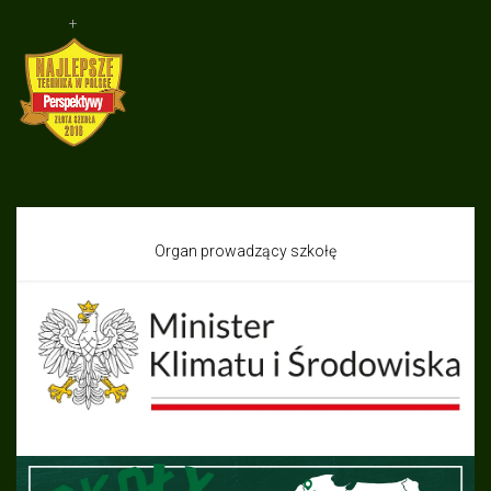
+
Organ prowadzący szkołę