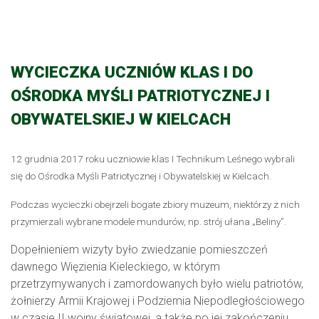
WYCIECZKA UCZNIÓW KLAS I DO
OŚRODKA MYŚLI PATRIOTYCZNEJ I
OBYWATELSKIEJ W KIELCACH
12 grudnia 2017 roku uczniowie klas I Technikum Leśnego wybrali
się do Ośrodka Myśli Patriotycznej i Obywatelskiej w Kielcach.
Podczas wycieczki obejrzeli bogate zbiory muzeum, niektórzy z nich
przymierzali wybrane modele mundurów, np. strój ułana „Beliny”.
Dopełnieniem wizyty było zwiedzanie pomieszczeń
dawnego Więzienia Kieleckiego, w którym
przetrzymywanych i zamordowanych było wielu patriotów,
żołnierzy Armii Krajowej i Podziemia Niepodległościowego
w czasie II wojny światowej, a także po jej zakończeniu.