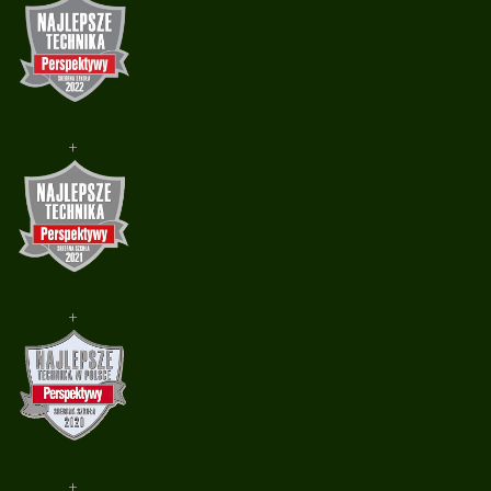
+
+
+