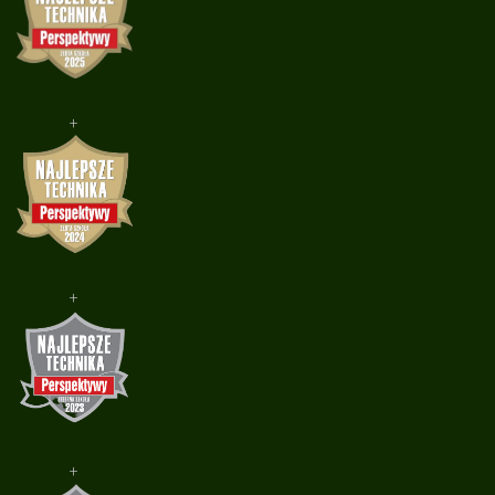
+
+
+