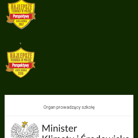
+
Organ prowadzący szkołę