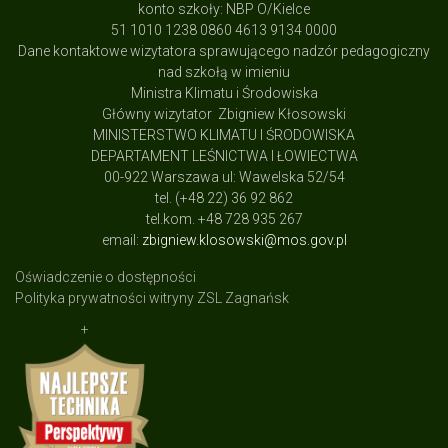
konto szkoły: NBP O/Kielce
51 1010 1238 0860 4613 9134 0000
Dane kontaktowe wizytatora sprawującego nadzór pedagogiczny
nad szkołą w imieniu
Ministra Klimatu i Środowiska
Główny wizytator Zbigniew Kłosowski
MINISTERSTWO KLIMATU I ŚRODOWISKA
DEPARTAMENT LEŚNICTWA I ŁOWIECTWA
00-922 Warszawa ul: Wawelska 52/54
tel. (+48 22) 36 92 862
tel.kom. +48 728 935 267
email:
zbigniew.klosowski@mos.gov.pl
Oświadczenie o dostępności
Polityka prywatności witryny ZSL Zagnańsk
+