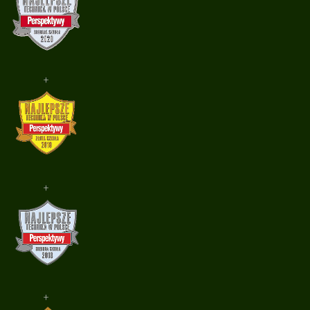
+
+
+