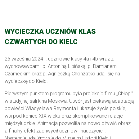
WYCIECZKA UCZNIÓW KLAS
CZWARTYCH DO KIELC
26 września 2024 r. uczniowie klasy 4a i 4b wraz z
wychowawcami: p. Antoniną Lipińską, p. Damianem
Czarneckim oraz p. Agnieszką Chonzatko udali się na
wycieczkę do Kielc.
Pierwszym punktem programu była projekcja filmu „Chłopi”
w studyjnej sali kina Moskwa. Utwór jest ciekawą adaptacją
powieści Władysława Reymonta i ukazuje życie polskiej
wsi pod koniec XIX wieku oraz skomplikowane relacje
międzyludzkie. Animacja pozwoliła na nowo ożywić obraz,
a finalny efekt zachwycił uczniów i nauczycieli.
Następnie udaliśmy się do Muzeum Historii Kielc i