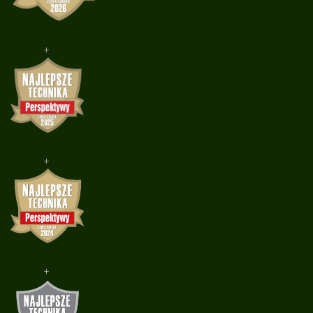
+
+
+