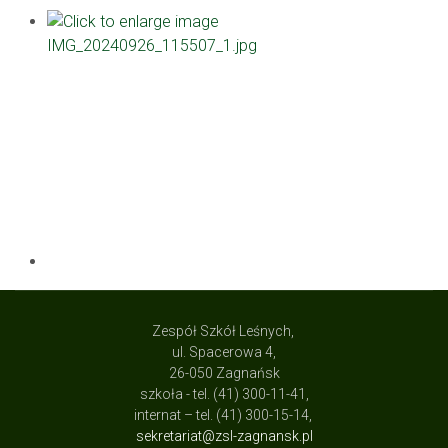
Zespół Szkół Leśnych,
ul. Spacerowa 4,
26-050 Zagnańsk
szkoła - tel. (41) 300-11-41,
internat – tel. (41) 300-15-14,
sekretariat@zsl-zagnansk.pl