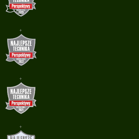
+
+
+