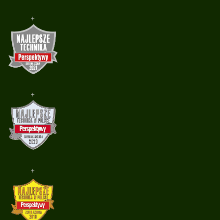
+
+
+