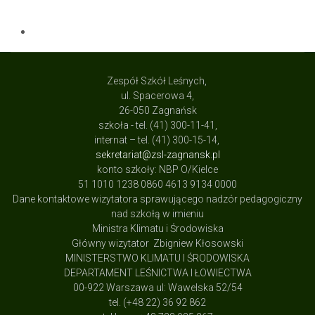
Zespół Szkół Leśnych,
ul. Spacerowa 4,
26-050 Zagnańsk
szkoła - tel. (41) 300-11-41,
internat – tel. (41) 300-15-14,
sekretariat@zsl-zagnansk.pl
konto szkoły: NBP O/Kielce
51 1010 1238 0860 4613 9134 0000
Dane kontaktowe wizytatora sprawującego nadzór pedagogiczny
nad szkołą w imieniu
Ministra Klimatu i Środowiska
Główny wizytator Zbigniew Kłosowski
MINISTERSTWO KLIMATU I ŚRODOWISKA
DEPARTAMENT LEŚNICTWA I ŁOWIECTWA
00-922 Warszawa ul: Wawelska 52/54
tel. (+48 22) 36 92 862