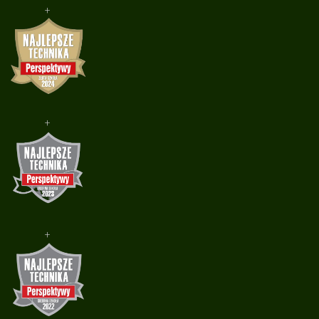
+
+
+