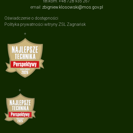
tel.kom. +48 728 935 267
email:
zbigniew.klosowski@mos.gov.pl
Oświadczenie o dostępności
Polityka prywatności witryny ZSL Zagnańsk
+
+