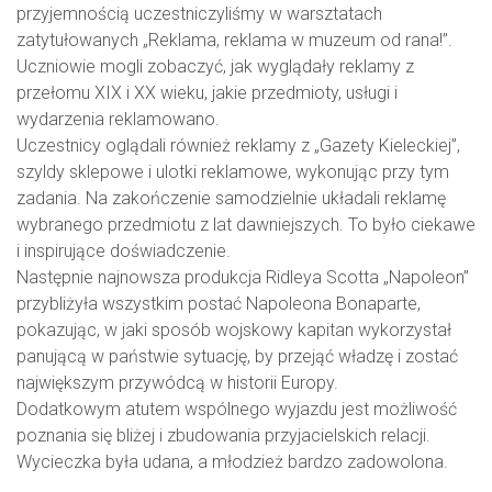
przyjemnością uczestniczyliśmy w warsztatach
zatytułowanych „Reklama, reklama w muzeum od rana!”.
Uczniowie mogli zobaczyć, jak wyglądały reklamy z
przełomu XIX i XX wieku, jakie przedmioty, usługi i
wydarzenia reklamowano.
Uczestnicy oglądali również reklamy z „Gazety Kieleckiej”,
szyldy sklepowe i ulotki reklamowe, wykonując przy tym
zadania. Na zakończenie samodzielnie układali reklamę
wybranego przedmiotu z lat dawniejszych. To było ciekawe
i inspirujące doświadczenie.
Następnie najnowsza produkcja Ridleya Scotta „Napoleon”
przybliżyła wszystkim postać Napoleona Bonaparte,
pokazując, w jaki sposób wojskowy kapitan wykorzystał
panującą w państwie sytuację, by przejąć władzę i zostać
największym przywódcą w historii Europy.
Dodatkowym atutem wspólnego wyjazdu jest możliwość
poznania się bliżej i zbudowania przyjacielskich relacji.
Wycieczka była udana, a młodzież bardzo zadowolona.