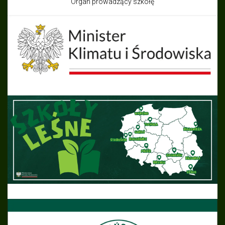
Organ prowadzący szkołę