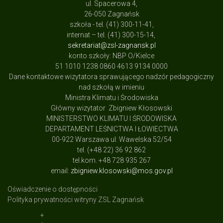
ul. Spacerowa 4,
26-050 Zagnańsk
szkoła - tel. (41) 300-11-41,
internat – tel. (41) 300-15-14,
sekretariat@zsl-zagnansk.pl
konto szkoły: NBP O/Kielce
51 1010 1238 0860 4613 9134 0000
Dane kontaktowe wizytatora sprawującego nadzór pedagogiczny
nad szkołą w imieniu
Ministra Klimatu i Środowiska
Główny wizytator Zbigniew Kłosowski
MINISTERSTWO KLIMATU I ŚRODOWISKA
DEPARTAMENT LEŚNICTWA I ŁOWIECTWA
00-922 Warszawa ul: Wawelska 52/54
tel. (+48 22) 36 92 862
tel.kom. +48 728 935 267
email:
zbigniew.klosowski@mos.gov.pl
Oświadczenie o dostępności
Polityka prywatności witryny ZSL Zagnańsk
+