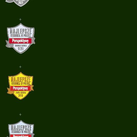
+
+
+