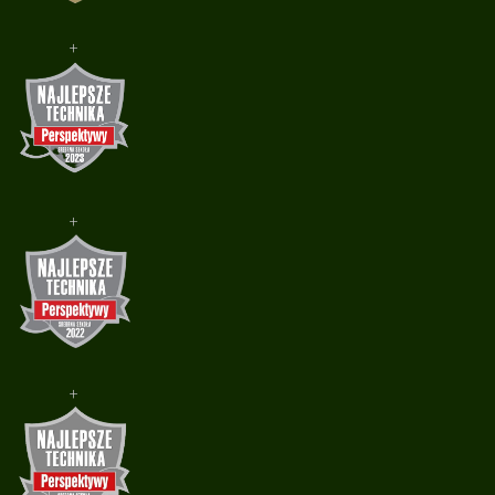
+
+
+