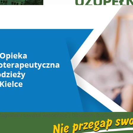
agnańsku nawiązał współpracę z Ośrodkiem Środowiskowej Opi