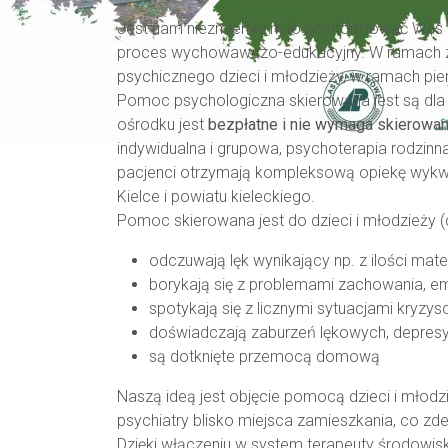
Jest nam niezmiernie miło poinformować Was o
proces wychowawczo-edukacyjny. W ramach za
psychicznego dzieci i młodzieży, w ramach pi
Pomoc psychologiczna skierowana jest są dla 
ośrodku jest
bezpłatne i nie wymaga skierowani
indywidualna i grupowa, psychoterapia rodzi
pacjenci otrzymają kompleksową opiekę wykwal
Kielce i powiatu kieleckiego.
Pomoc skierowana jest do dzieci i młodzieży (do
odczuwają lęk wynikający np. z ilości mat
borykają się z problemami zachowania, em
spotykają się z licznymi sytuacjami kryz
doświadczają zaburzeń lękowych, depresy
są dotknięte przemocą domową
Naszą ideą jest objęcie pomocą dzieci i młodz
psychiatry blisko miejsca zamieszkania, co zd
Dzięki włączeniu w system terapeuty środowisk