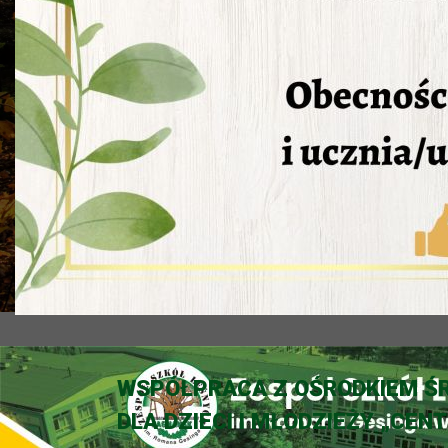
WSPÓŁPRACA Z OŚRODKIEM ŚR
DLA DZIECI I MŁODZIEŻY „CENT