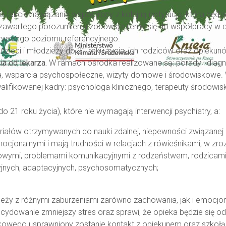
 fakcie nawiązania współpracy z kolejną instytucją, która będ
wartego porozumienia zobowiązujemy się do współpracy w ce
erwszego poziomu referencyjnego.
dzieci i młodzieży do 21 roku życia, ich rodziców oraz opieku
a od lekarza.
W ramach ośrodka realizowane są: porady i diag
nna, wsparcia psychospołeczne, wizyty domowe i środowiskowe
ifikowanej kadry: psychologa klinicznego, terapeuty środowis
 21 roku życia), które nie wymagają interwencji psychiatry, a:
eriałów otrzymywanych do nauki zdalnej, niepewności związanej
ocjonalnymi i mają trudności w relacjach z rówieśnikami, w zr
ysowymi, problemami komunikacyjnymi z rodzeństwem, rodzicami
jnych, adaptacyjnych, psychosomatycznych;
ieży z różnymi zaburzeniami zarówno zachowania, jak i emocjon
ecydowanie zmniejszy stres oraz sprawi, że opieka będzie się 
owego usprawniony zostanie kontakt z opiekunem oraz szkołą, 