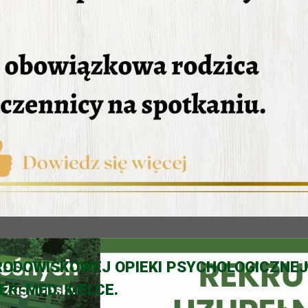
ODOWISKOWEJ OPIEKI PSYCHOLOGICZNEJ
ER-MED. KIELCE.