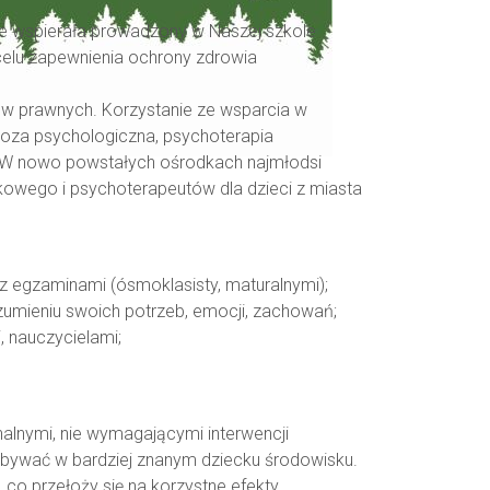
zie wspierała prowadzony w Naszej szkole
lu zapewnienia ochrony zdrowia
nów prawnych. Korzystanie ze wsparcia w
noza psychologiczna, psychoterapia
. W nowo powstałych ośrodkach najmłodsi
kowego i psychoterapeutów dla dzieci z miasta
 z egzaminami (ósmoklasisty, maturalnymi);
ozumieniu swoich potrzeb, emocji, zachowań;
, nauczycielami;
alnymi, nie wymagającymi interwencji
odbywać w bardziej znanym dziecku środowisku.
co przełoży się na korzystne efekty.