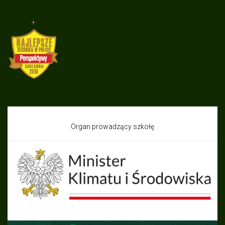
+
Organ prowadzący szkołę