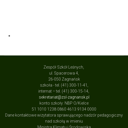
Zespół Szkół Leśnych,
ul. Spacerowa 4,
26-050 Zagnańsk
szkoła - tel. (41) 300-11-41,
internat – tel. (41) 300-15-14,
sekretariat@zsl-zagnansk.pl
konto szkoły: NBP O/Kielce
51 1010 1238 0860 4613 9134 0000
Dane kontaktowe wizytatora sprawującego nadzór pedagogiczny
nad szkołą w imieniu
Ministra Klimatu i Środowiska