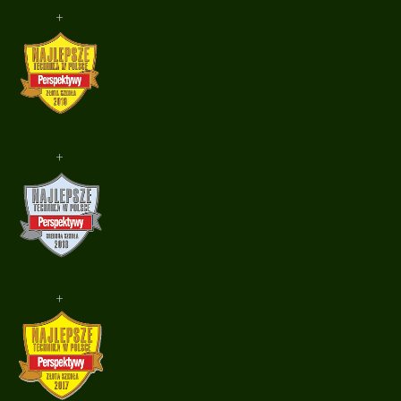
+
+
+