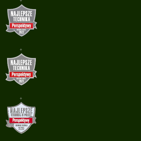
+
+
+