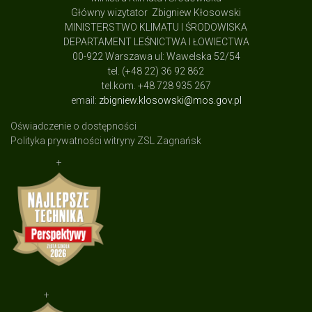
Główny wizytator Zbigniew Kłosowski
MINISTERSTWO KLIMATU I ŚRODOWISKA
DEPARTAMENT LEŚNICTWA I ŁOWIECTWA
00-922 Warszawa ul: Wawelska 52/54
tel. (+48 22) 36 92 862
tel.kom. +48 728 935 267
email:
zbigniew.klosowski@mos.gov.pl
Oświadczenie o dostępności
Polityka prywatności witryny ZSL Zagnańsk
+
+