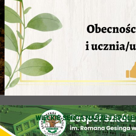
WIELKIE SERCA NASZEJ SPOŁE
26 stycznia 2025 roku nasza szkoła z dumą wzi