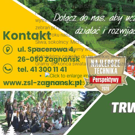
onkologii i hematologii dziecięcej – niezwykle
Nasi szkolni wolontariusze wspierani przez sok
wytrwałości i zaangażowaniu zebraliśmy w cza
zebrań przyniosły kolejne 1 605,06 zł. Dzięki
W tym roku nasz szkolny sztab WOŚP zagrał w s
Śliwa, sokolnicy: Michał Król, Krzysztof Przyda
Serdecznie dziękujemy wszystkim uczniom, na
dołożyliśmy cegiełkę do tej wielkiej akcji, która
Gramy do końca świata i jeden dzień dłużej! ❤️