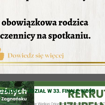
CZNOŚCI – UDZIAŁ W 33. FINALE WOŚP
ęła udział w 33. Finale Wielkiej Orkiestry Świątecznej Pomocy.