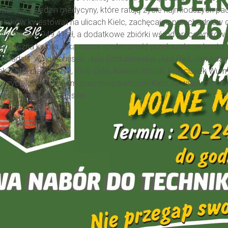
 ważnych dziedzin medycyny, które ratują życie najmłodszych pa
olników kwestowali na ulicach Kielc, zachęcając przechodniów do 
sie finału 2 949,41 zł, a dodatkowe zbiórki wśród pracowników
 temu łączna kwota, jaką nasza społeczność przekazała na konto
kładzie: wolontariusze: Julia Godusławska, Julia Paź, Jan Adam
tek, Antonina Witczyk, Piotr Odej, Natalia Wójcik, Franciszek Wur
uczycielom, rodzicom oraz mieszkańcom Kielc za wsparcie, za
 zmienia świat na lepsze!