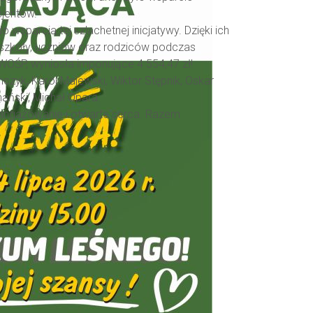
cjentów.
wsparcia tej szlachetnej inicjatywy. Dzięki ich
 szkoły, uczniów oraz rodziców podczas
 WOŚP, wyniosła imponujące 4 554,47 zł!
czyk, Karol Majewski, Wiktor Stępnik, Oskar
mański, Michał Opara.
angażowanie i otwarte serca. Razem