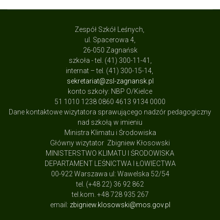
Zespół Szkół Leśnych,
ul. Spacerowa 4,
26-050 Zagnańsk
szkoła - tel. (41) 300-11-41,
internat – tel. (41) 300-15-14,
sekretariat@zsl-zagnansk.pl
konto szkoły: NBP O/Kielce
51 1010 1238 0860 4613 9134 0000
Dane kontaktowe wizytatora sprawującego nadzór pedagogiczny
nad szkołą w imieniu
Ministra Klimatu i Środowiska
Główny wizytator Zbigniew Kłosowski
MINISTERSTWO KLIMATU I ŚRODOWISKA
DEPARTAMENT LEŚNICTWA I ŁOWIECTWA
00-922 Warszawa ul: Wawelska 52/54
tel. (+48 22) 36 92 862
tel.kom. +48 728 935 267
email:
zbigniew.klosowski@mos.gov.pl