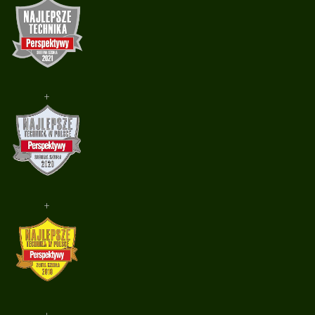
+
+
+