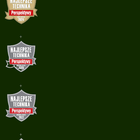
+
+
+