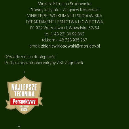
Ministra Klimatu i Środowiska
Główny wizytator Zbigniew Kłosowski
MINISTERSTWO KLIMATU I ŚRODOWISKA
DEPARTAMENT LEŚNICTWA I ŁOWIECTWA
00-922 Warszawa ul: Wawelska 52/54
tel. (+48 22) 36 92 862
tel.kom. +48 728 935 267
email:
zbigniew.klosowski@mos.gov.pl
Oświadczenie o dostępności
Polityka prywatności witryny ZSL Zagnańsk
+
+