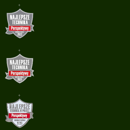
+
+
+