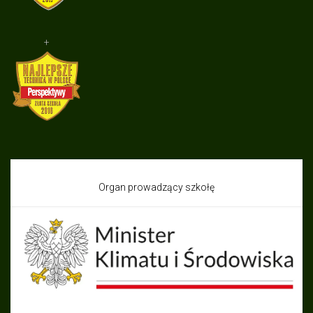
+
Organ prowadzący szkołę