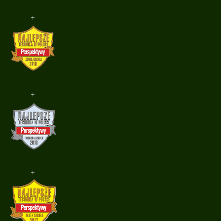
+
+
+