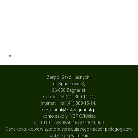
Zespół Szkół Leśnych,
ul. Spacerowa 4,
26-050 Zagnańsk
szkoła - tel. (41) 300-11-41,
internat – tel. (41) 300-15-14,
sekretariat@zsl-zagnansk.pl
konto szkoły: NBP O/Kielce
51 1010 1238 0860 4613 9134 0000
Dane kontaktowe wizytatora sprawującego nadzór pedagogiczny
nad szkołą w imieniu