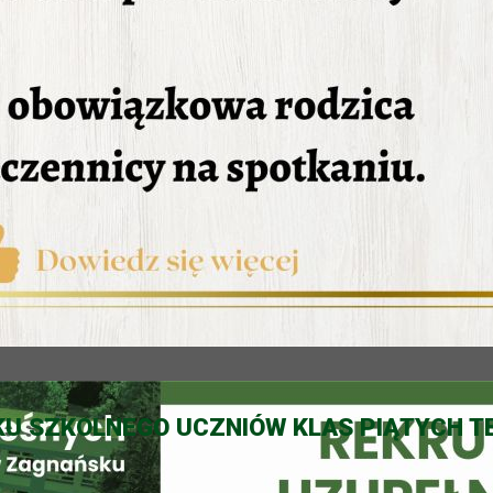
U SZKOLNEGO UCZNIÓW KLAS PIĄTYCH T