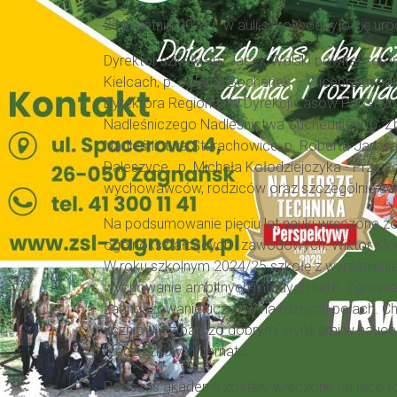
25 kwietnia 2025 r. w auli szkoły odbyło się 
Dyrektor szkoły - p. Jacek Wolski powitał zgro
Kielcach, p. Jolantę Bochenek – Wiceprzewodn
Dyrektora Regionalnej Dyrekcji Lasów Państwo
Nadleśniczego Nadleśnictwa Suchedniów, p. Z
Nadleśnictwa Starachowice, p. Roberta Jaros
Daleszyce, p. Michała Kołodziejczyka - Prze
wychowawców, rodziców oraz szczególnie ser
Na podsumowanie pięciu lat nauki wręczone zos
ogólnokształcących i zawodowych: Wiktor Kloc
W roku szkolnym 2024/25 szkołę z wyróżnienie
wychowanie ambitnych młodych ludzi. Zgodnie 
zaangażowanie uczniów na różnych polach. Char
uczniowie z bardzo dobrymi wynikami w nauce,
rzecz szkoły i internatu.
Podczas akademii zostały wręczone na ręce r