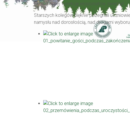
Ekologicznej kolekcję eksponatów zwierząt.
Starszych kolegów pięknie pożegnali uczniowie
namysłu nad dorosłością, nad drogami wyboru 