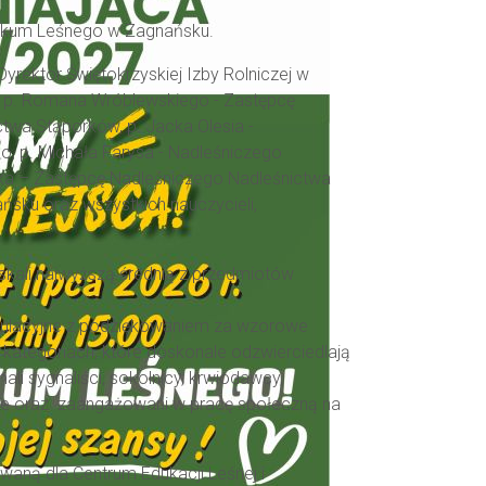
hnikum Leśnego w Zagnańsku.
yrektor Świętokrzyskiej Izby Rolniczej w
j, p. Romana Wróblewskiego - Zastępcę
twa Stąporków, p. Jacka Olesia -
, p. Michała Farysa - Nadleśniczego
dka – Zastępcę Nadleśniczego Nadleśnictwa
sku oraz wszystkich nauczycieli,
yskali najwyższą średnią z przedmiotów
ratulacyjne z podziękowaniem za wzorowe
kategoriach, które doskonale odzwierciedlają
i sygnaliści, sokolnicy, krwiodawcy,
znie oraz zaangażowani w pracę społeczną na
aną dla Centrum Edukacji Leśnej i