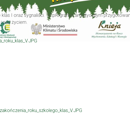
 klas I oraz sygnaliści. W programie artystycznym przygotowan
i nad życiem.