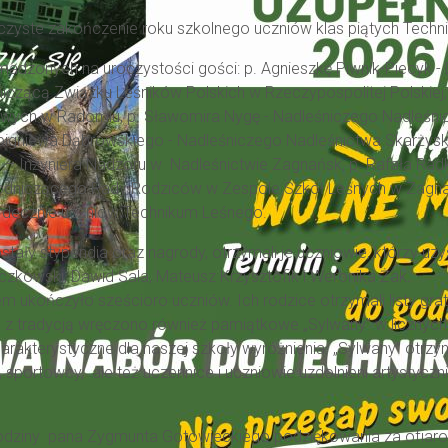
uroczyste zakończenie roku szkolnego uczniów klas piątych Tec
madzonych na uroczystości gości: p. Agnieszkę Piwnik-Piecyk - D
iczącą Związku Leśników Polskich w Rzeczypospolitej Polskie
wych w Radomiu, p. Sławomira Nygę - Nadleśniczego Nadleśnic
bigniewa Dąbrowskiego - Nadleśniczego Nadleśnictwa Skarżysko
a – Inżyniera Nadzoru w Nadleśnictwie Zagnańsk, p. Rafała Ra
wodniczącego Rady Rodziców w Zespole Szkół Leśnych w Zagnań
decznie uczniów Technikum Leśnego.
tały stypendia oraz nagrody, otrzymali je uczniowie, którzy uz
zkowski, Dawid Sala, Mateusz Krzysztofik i Weronika Żak.
m ukończyło sześcioro uczniów. Ich rodzice otrzymali listy g
z tradycją wręczono również pamiątkowe „Sylwany” w licznych 
akterystyczne dla naszej szkoły wyróżnienia „Sylwany” otrzymal
 sportowcy, ale też uczennice i uczniowie uzdolnieni artystyc
odziny pana Zygmunta Gotowieckiego podziękowania za ofiarow