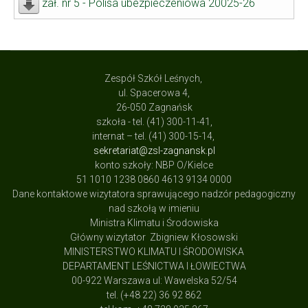
zał. nr 5 - Polisa ubezpieczeniowa 20025-26
Zespół Szkół Leśnych,
ul. Spacerowa 4,
26-050 Zagnańsk
szkoła - tel. (41) 300-11-41,
internat – tel. (41) 300-15-14,
sekretariat@zsl-zagnansk.pl
konto szkoły: NBP O/Kielce
51 1010 1238 0860 4613 9134 0000
Dane kontaktowe wizytatora sprawującego nadzór pedagogiczny
nad szkołą w imieniu
Ministra Klimatu i Środowiska
Główny wizytator Zbigniew Kłosowski
MINISTERSTWO KLIMATU I ŚRODOWISKA
DEPARTAMENT LEŚNICTWA I ŁOWIECTWA
00-922 Warszawa ul: Wawelska 52/54
tel. (+48 22) 36 92 862