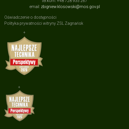
tel.kom. +48 728 935 267
email:
zbigniew.klosowski@mos.gov.pl
Oświadczenie o dostępności
Polityka prywatności witryny ZSL Zagnańsk
+
+