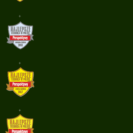
+
+
+