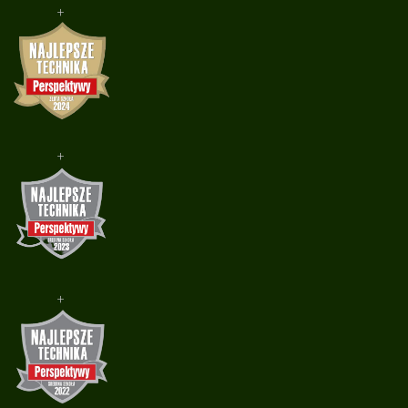
+
+
+