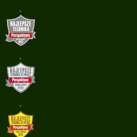
+
+
+