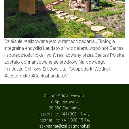
Działanie realizowane jest w ramach zadania „Ekologia
integralna encykliki Laudato si’ w działaniu wspólnot Caritas
i społeczności lokalnych”, realizowany przez Caritas Polska,
zostało dofinansowane ze środków Narodowego
Funduszu Ochrony Środowiska i Gospodarki Wodnej.
#JestemEko #CaritasLaudatoSi
Zespół Szkół Leśnych,
ul. Spacerowa 4,
26-050 Zagnańsk
szkoła - tel. (41) 300-11-41,
internat – tel. (41) 300-15-14,
sekretariat@zsl-zagnansk.pl