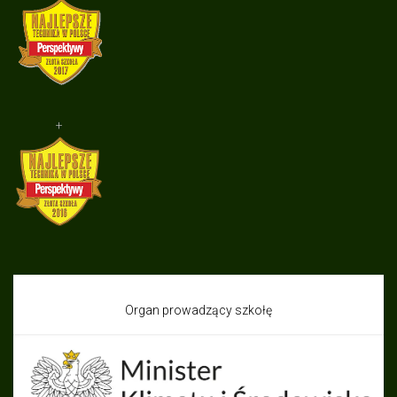
+
Organ prowadzący szkołę