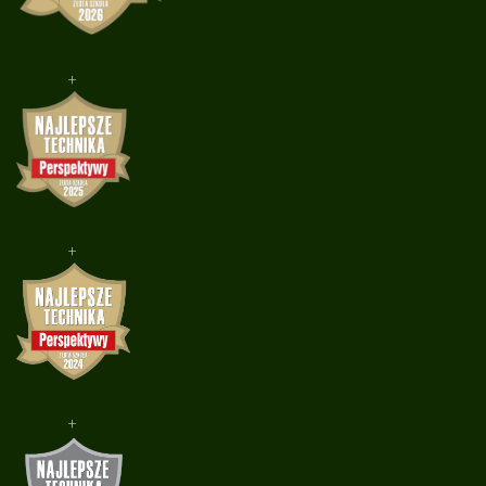
+
+
+