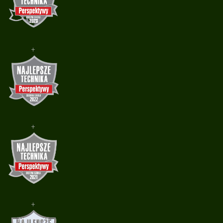
+
+
+