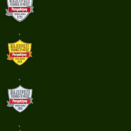
+
+
+