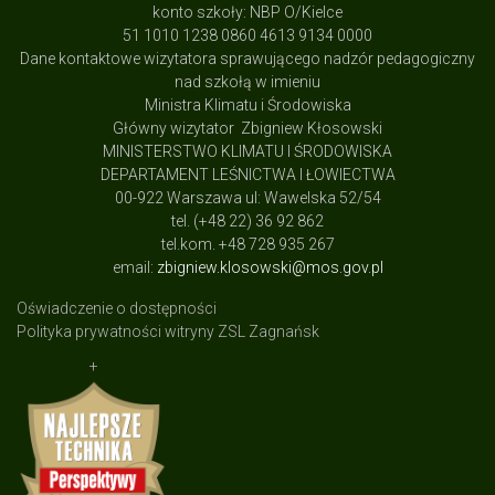
konto szkoły: NBP O/Kielce
51 1010 1238 0860 4613 9134 0000
Dane kontaktowe wizytatora sprawującego nadzór pedagogiczny
nad szkołą w imieniu
Ministra Klimatu i Środowiska
Główny wizytator Zbigniew Kłosowski
MINISTERSTWO KLIMATU I ŚRODOWISKA
DEPARTAMENT LEŚNICTWA I ŁOWIECTWA
00-922 Warszawa ul: Wawelska 52/54
tel. (+48 22) 36 92 862
tel.kom. +48 728 935 267
email:
zbigniew.klosowski@mos.gov.pl
Oświadczenie o dostępności
Polityka prywatności witryny ZSL Zagnańsk
+