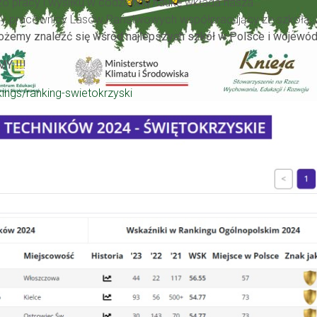
żo pracy i wysiłku w codzienną naukę wkłada nasza
scy pracownicy Lasów Państwowych współpracujący ze szkołą, 
 możemy znaleźć się wśród najlepszych szkół w Polsce i wojewó
Y !!!
ings/ranking-swietokrzyski