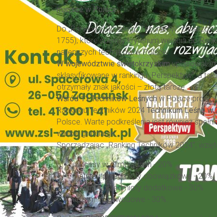
miejsce w Polsce.
Do „Rankingu Głównego Techników” zanalizowan
1755), które spełniły kryterium wejścia do Rank
najlepszych techników w Polsce.
W województwie świętokrzyskim
uplasowaliśm
sklasyfikowane w rankingu „Perspektyw”, a tak
otrzymały znak jakości – złotą tarczę.
Wśród 11 Techników Leśnych
w Polsce prowa
Rankingu Techników 2024
Technikum Leśne w
Polsce. Warte podkreślenia jest również spełni
wielkie gratulacje.
Sporządzając „Ranking Techników 2024”, wzięto
sukcesy w olimpiadach - 20%
matura - przedmioty obowiązkowe - 20%
matura - przedmioty dodatkowe - 30%
egzaminy zawodowe - 30%.