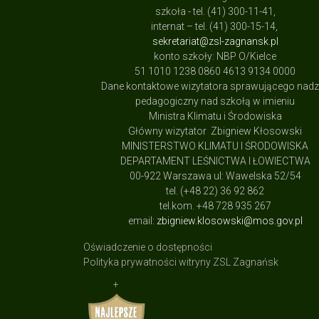
szkoła - tel. (41) 300-11-41,
internat – tel. (41) 300-15-14,
sekretariat@zsl-zagnansk.pl
konto szkoły: NBP O/Kielce
51 1010 1238 0860 4613 9134 0000
Dane kontaktowe wizytatora sprawującego nad
pedagogiczny nad szkołą w imieniu
Ministra Klimatu i Środowiska
Główny wizytator Zbigniew Kłosowski
MINISTERSTWO KLIMATU I ŚRODOWISKA
DEPARTAMENT LEŚNICTWA I ŁOWIECTWA
00-922 Warszawa ul: Wawelska 52/54
tel. (+48 22) 36 92 862
tel.kom. +48 728 935 267
email:
zbigniew.klosowski@mos.gov.pl
Oświadczenie o dostępności
Polityka prywatności witryny ZSL Zagnańsk
+