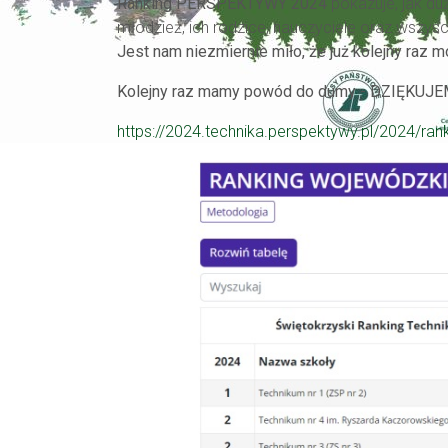
Ranking PERSPEKTYWY 2024
pokazuje, jak du
młodzież, ich rodzice, nauczyciele oraz wszy
Jest nam niezmiernie miło, że już kolejny raz
Kolejny raz mamy powód do dumy - DZIĘKUJEM
https://2024.technika.perspektywy.pl/2024/rank