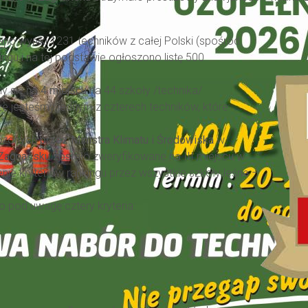
o wyniki 1231 techników z całej Polski (spośród
ingu i na tej podstawie ogłoszono listę 500
y się na
4 miejscu
na 44 szkoły /technika/
że jesteśmy jednym z czterech techników, które
dzonych
przez Ministra Klimatu i Środowiska
w
 Zagnańsku
zostało zweryfikowane na III miejscu w
enie kryteriów rankingu przez wszystkie szkoły leśne –
 pod uwagę cztery kryteria: