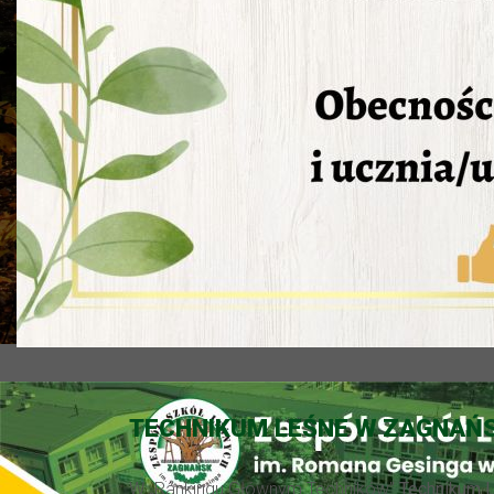
TECHNIKUM LEŚNE W ZAGNAŃS
W „Rankingu Głównym Techników”
Technikum 