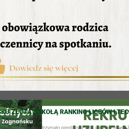
KU ZŁOTĄ SZKOŁĄ RANKING LICEÓW I TE
Leśne w Zagnańsku
otrzymało prestiżowy znak jakości - miano
Z