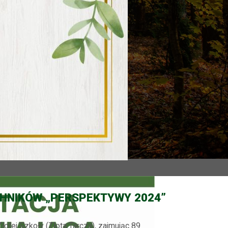
CHNIKÓW „PERSPEKTYWY 2024”
łotej Szkoły (Złota Tarcza), zajmując 89