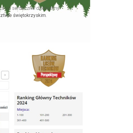
za co serdecznie dziękujemy.
dztwie świętokrzyskim.