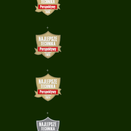
+
+
+