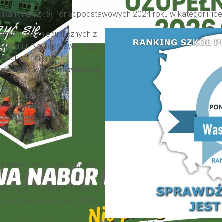
i Ranking Szkół Ponadpodstawowych 2024 roku w kategorii lice
cznych oraz niepublicznych z
gulaminu. Na podstawie tego
yskich techników.
województwie uplasowało się
!
następujące dane:
w obowiązkowych,
 dodatkowych,
.
a łatwe porównanie i ocenę
tawowych Technikum Leśne w
codziennej pracy nauczycieli,