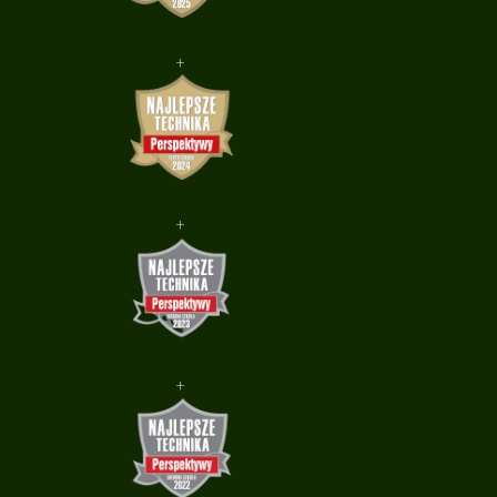
+
+
+