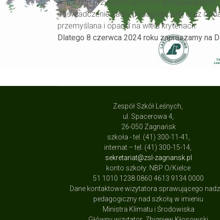
A naszym przyszłym uczniom podpowiadamy, że w
doświadczenie kadry pedagogicznej oraz doda
przemyślana i oparta na wielu kryteriach.
Dlatego 8 czerwca 2024 roku zapraszamy na D
Zespół Szkół Leśnych,
ul. Spacerowa 4,
26-050 Zagnańsk
szkoła - tel. (41) 300-11-41,
internat – tel. (41) 300-15-14,
sekretariat@zsl-zagnansk.pl
konto szkoły: NBP O/Kielce
51 1010 1238 0860 4613 9134 0000
Dane kontaktowe wizytatora sprawującego nad
pedagogiczny nad szkołą w imieniu
Ministra Klimatu i Środowiska
Główny wizytator Zbigniew Kłosowski