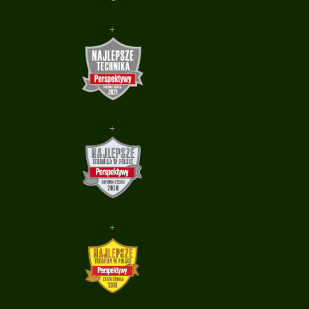
+
+
+