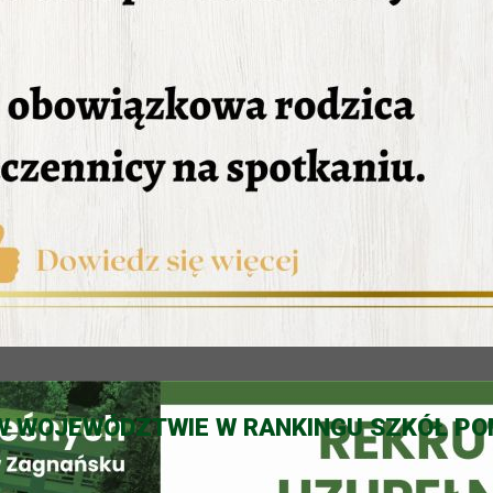
E W WOJEWÓDZTWIE W RANKINGU SZKÓŁ 