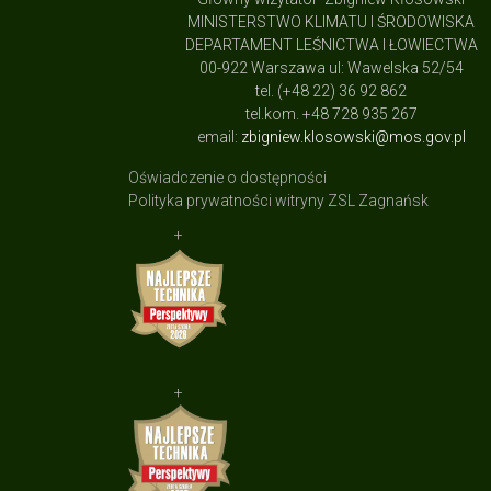
MINISTERSTWO KLIMATU I ŚRODOWISKA
DEPARTAMENT LEŚNICTWA I ŁOWIECTWA
00-922 Warszawa ul: Wawelska 52/54
tel. (+48 22) 36 92 862
tel.kom. +48 728 935 267
email:
zbigniew.klosowski@mos.gov.pl
Oświadczenie o dostępności
Polityka prywatności witryny ZSL Zagnańsk
+
+