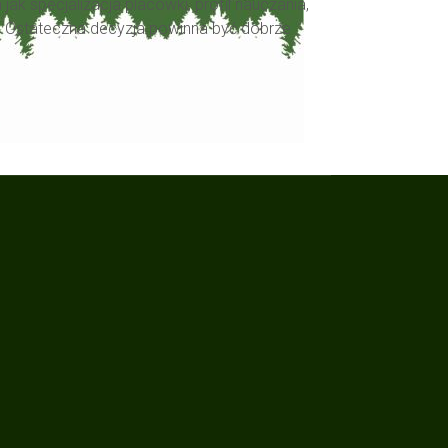
k specjalizacja placówki, profil nauczania,
. Ostateczna decyzja powinna być dobrze