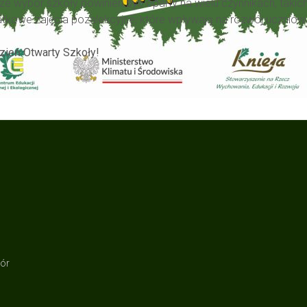
ybór szkoły powinien być oparty na wielu czynnikach, takich ja
tkowe zajęcia pozalekcyjne, które wpływają na rozwój uczniów
zień Otwarty Szkoły!
zór