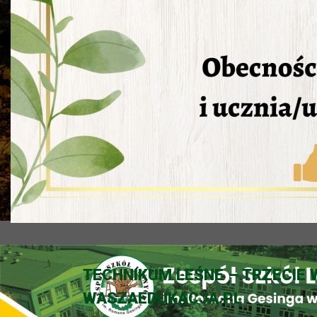
TECHNIKUM LEŚNE – TRZECI
WASZAEDUKACJA.PL