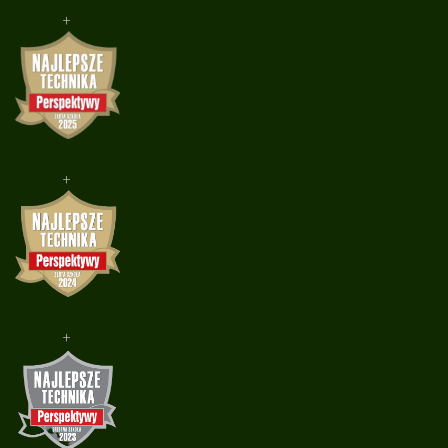
+
+
+