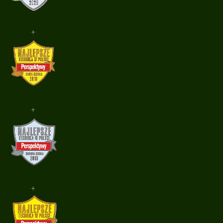
+
+
+