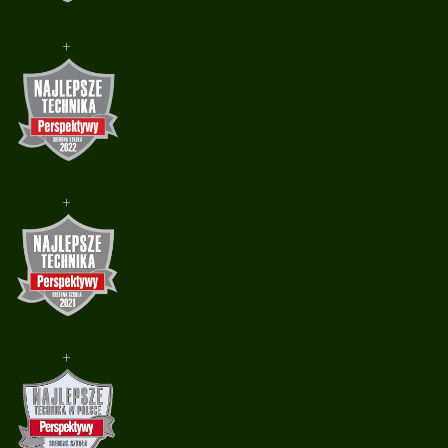
+
+
+