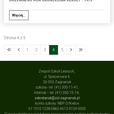
DRZEWNEGO ROK UKOŃCZENIA SZKOŁY - 1973
Więcej…
Strona 4 z 5
1
2
3
4
5
Zespół Szkół Leśnych,
ul. Spacerowa 4,
26-050 Zagnańsk
szkoła - tel. (41) 300-11-41,
internat – tel. (41) 300-15-14,
sekretariat@zsl-zagnansk.pl
konto szkoły: NBP O/Kielce
51 1010 1238 0860 4613 9134 0000