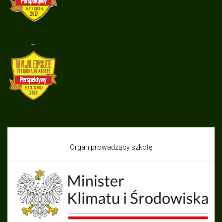
+
Organ prowadzący szkołę