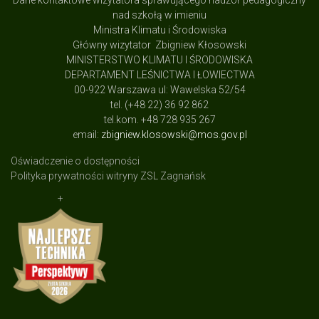
Dane kontaktowe wizytatora sprawującego nadzór pedagogiczny
nad szkołą w imieniu
Ministra Klimatu i Środowiska
Główny wizytator Zbigniew Kłosowski
MINISTERSTWO KLIMATU I ŚRODOWISKA
DEPARTAMENT LEŚNICTWA I ŁOWIECTWA
00-922 Warszawa ul: Wawelska 52/54
tel. (+48 22) 36 92 862
tel.kom. +48 728 935 267
email:
zbigniew.klosowski@mos.gov.pl
Oświadczenie o dostępności
Polityka prywatności witryny ZSL Zagnańsk
+