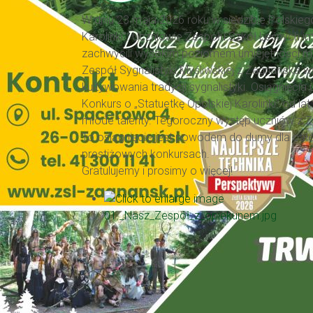
W dniu 23 maja 2026 roku w siedzibie Polskieg
Karolinki”. Uczniowie Zespołu Szkół Leśnych 
zachwycili wysokim poziomem umiejętności mu
Zespół Sygnalistyki Myśliwskiej z Zagnańska w
kultywowania tradycji sygnalistyki. Osiągnięc
Konkurs o „Statuetkę Opolskiej Karolinki” od la
młode talenty. Tegoroczny występ uczniów z Z
To osiągnięcie jest powodem do dumy dla całe
prestiżowych konkursach.
Gratulujemy i prosimy o więcej!