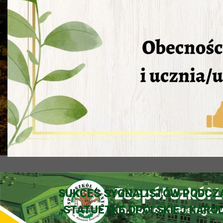
SUKCES SYGNALISTÓW PODCZA
„STATUETKĘ OPOLSKIEJ KAROL