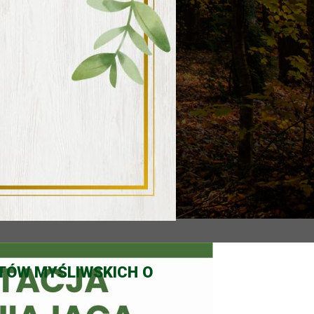
TÓW MYŚLIWSKICH O