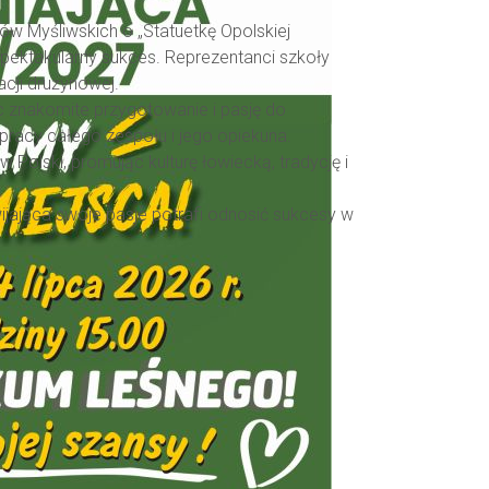
ów Myśliwskich o „Statuetkę Opolskiej
pektakularny sukces. Reprezentanci szkoły
cji drużynowej.
c znakomite przygotowanie i pasję do
 pracy całego zespołu i jego opiekuna.
 Polski, promując kulturę łowiecką, tradycję i
jająca swoje pasje potrafi odnosić sukcesy w