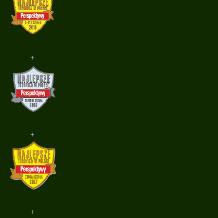
+
+
+