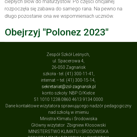
ciepłych słów do maturzystów. Po części oficjalnej
rozpoczęła się zabawa do samego rana. Na pewno na
długo pozostanie ona we wspomnieniach uczniów.
Obejrzyj "Polonez 2023"
Zespół Szkół Leśnych,
ul. Spacerowa 4,
26-050 Zagnańsk
szkoła - tel. (41) 300-11-41,
internat – tel. (41) 300-15-14,
sekretariat@zsl-zagnansk.pl
konto szkoły: NBP O/Kielce
51 1010 1238 0860 4613 9134 0000
Dane kontaktowe wizytatora sprawującego nadzór pedagogiczny
nad szkołą w imieniu
Ministra Klimatu i Środowiska
Główny wizytator Zbigniew Kłosowski
MINISTERSTWO KLIMATU I ŚRODOWISKA