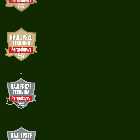
+
+
+