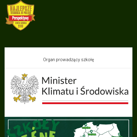
Organ prowadzący szkołę