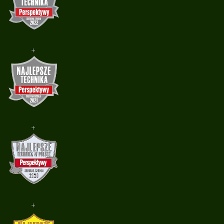
+
+
+