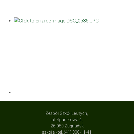
Zespół Szkół Leśnych,
ul. Spacerowa 4,
26-050 Zagnańsk
szkoła - tel. (41) 300-11-41,