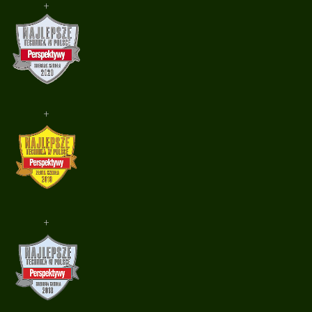
+
+
+