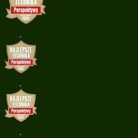
+
+
+