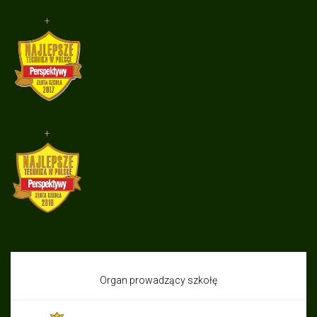
+
+
Organ prowadzący szkołę