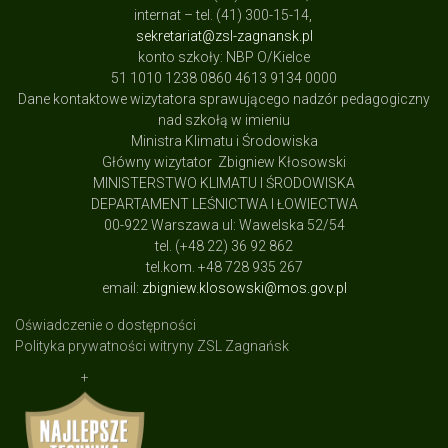
internat – tel. (41) 300-15-14,
sekretariat@zsl-zagnansk.pl
konto szkoły: NBP O/Kielce
51 1010 1238 0860 4613 9134 0000
Dane kontaktowe wizytatora sprawującego nadzór pedagogiczny
nad szkołą w imieniu
Ministra Klimatu i Środowiska
Główny wizytator Zbigniew Kłosowski
MINISTERSTWO KLIMATU I ŚRODOWISKA
DEPARTAMENT LEŚNICTWA I ŁOWIECTWA
00-922 Warszawa ul: Wawelska 52/54
tel. (+48 22) 36 92 862
tel.kom. +48 728 935 267
email:
zbigniew.klosowski@mos.gov.pl
Oświadczenie o dostępności
Polityka prywatności witryny ZSL Zagnańsk
+