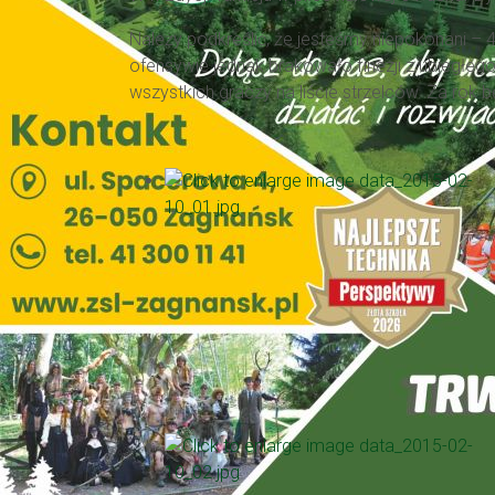
Należy podkreślić, że jesteśmy niepokonani – 
ofensywie jednak brakowało finezji z ubiegłego
wszystkich graczy na liście strzelców. Za rok