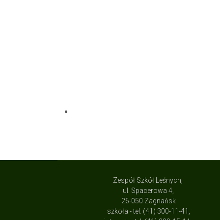
Zespół Szkół Leśnych,
ul. Spacerowa 4,
26-050 Zagnańsk
szkoła - tel. (41) 300-11-41,