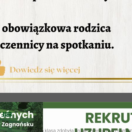
IIIB
 Dyrektora Szkoły nasza klasa zdobyła drugie miejsce i tym sam