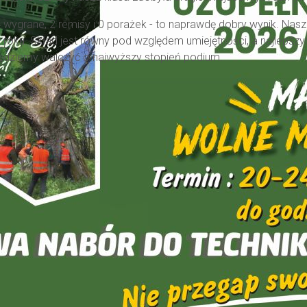
4 wygrane, 2 remisy i 0 porażek - to naprawdę dobry wynik. Nas
 roku. Skład jest równy pod względem umiejętności, a najlepszy
 będziemy walczyć o najwyższy stopień podium.