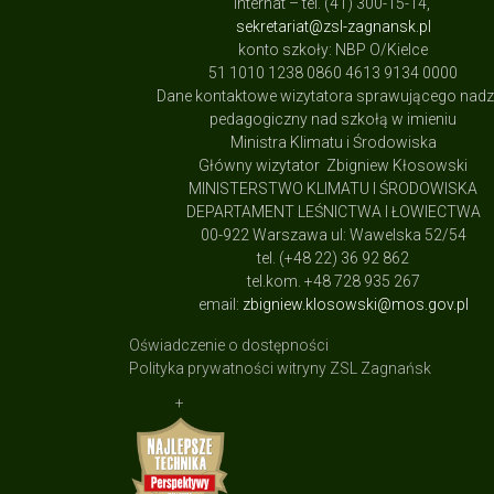
internat – tel. (41) 300-15-14,
sekretariat@zsl-zagnansk.pl
konto szkoły: NBP O/Kielce
51 1010 1238 0860 4613 9134 0000
Dane kontaktowe wizytatora sprawującego nad
pedagogiczny nad szkołą w imieniu
Ministra Klimatu i Środowiska
Główny wizytator Zbigniew Kłosowski
MINISTERSTWO KLIMATU I ŚRODOWISKA
DEPARTAMENT LEŚNICTWA I ŁOWIECTWA
00-922 Warszawa ul: Wawelska 52/54
tel. (+48 22) 36 92 862
tel.kom. +48 728 935 267
email:
zbigniew.klosowski@mos.gov.pl
Oświadczenie o dostępności
Polityka prywatności witryny ZSL Zagnańsk
+