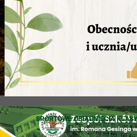
SPORTOWE OSIĄGNIĘCIA KLASY 
W II Edycji Turnieju w piłce halowej o Puchar