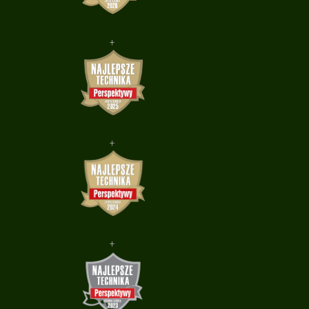
+
+
+