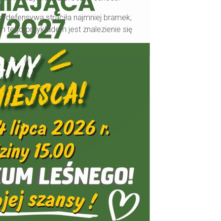
za defensywa straciła najmniej bramek,
m tego przykładem jest znalezienie się