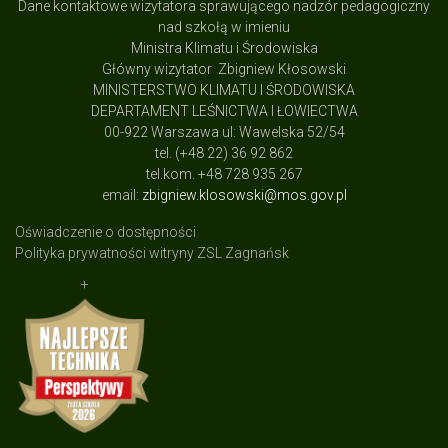
Dane kontaktowe wizytatora sprawującego nadzór pedagogiczny
nad szkołą w imieniu
Ministra Klimatu i Środowiska
Główny wizytator Zbigniew Kłosowski
MINISTERSTWO KLIMATU I ŚRODOWISKA
DEPARTAMENT LEŚNICTWA I ŁOWIECTWA
00-922 Warszawa ul: Wawelska 52/54
tel. (+48 22) 36 92 862
tel.kom. +48 728 935 267
email:
zbigniew.klosowski@mos.gov.pl
Oświadczenie o dostępności
Polityka prywatności witryny ZSL Zagnańsk
+