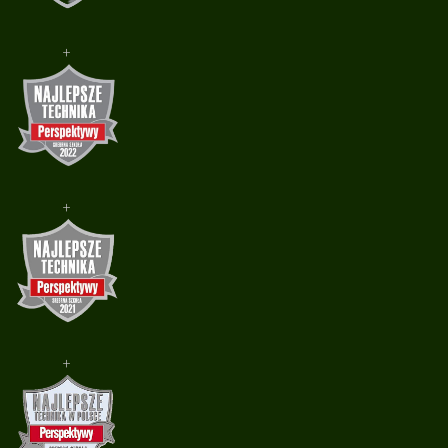
+
+
+