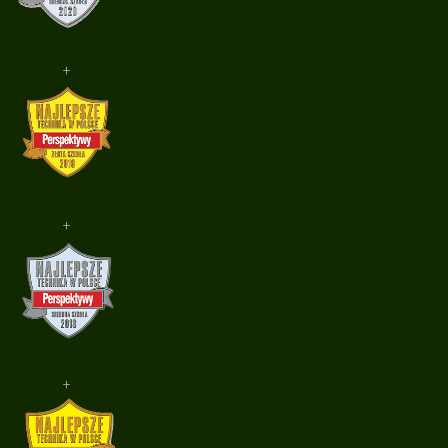
+
+
+