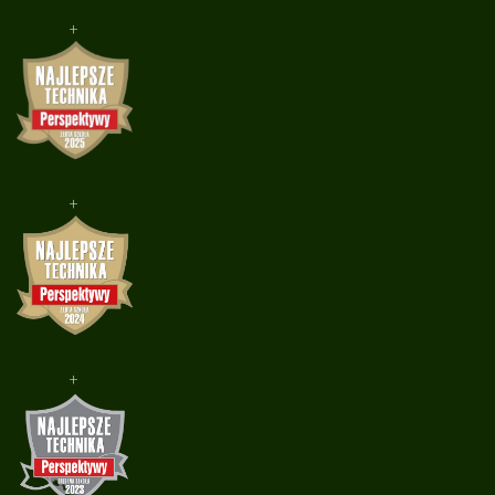
+
+
+