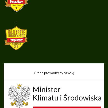
+
Organ prowadzący szkołę