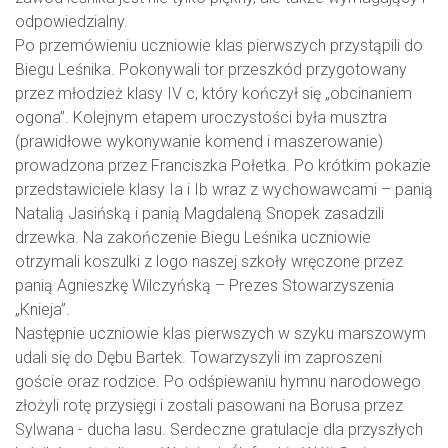
odpowiedzialny.
Po przemówieniu uczniowie klas pierwszych przystąpili do
Biegu Leśnika. Pokonywali tor przeszkód przygotowany
przez młodzież klasy IV c, który kończył się „obcinaniem
ogona”. Kolejnym etapem uroczystości była musztra
(prawidłowe wykonywanie komend i maszerowanie)
prowadzona przez Franciszka Połetka. Po krótkim pokazie
przedstawiciele klasy Ia i Ib wraz z wychowawcami – panią
Natalią Jasińską i panią Magdaleną Snopek zasadzili
drzewka. Na zakończenie Biegu Leśnika uczniowie
otrzymali koszulki z logo naszej szkoły wręczone przez
panią Agnieszkę Wilczyńską – Prezes Stowarzyszenia
„Knieja”.
Następnie uczniowie klas pierwszych w szyku marszowym
udali się do Dębu Bartek. Towarzyszyli im zaproszeni
goście oraz rodzice. Po odśpiewaniu hymnu narodowego
złożyli rotę przysięgi i zostali pasowani na Borusa przez
Sylwana - ducha lasu. Serdeczne gratulacje dla przyszłych