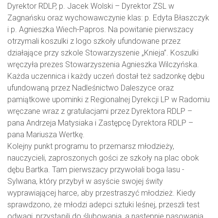
Dyrektor RDLP, p. Jacek Wolski – Dyrektor ZSL w
Zagnańsku oraz wychowawczynie klas: p. Edyta Błaszczyk
i p. Agnieszka Wiech-Papros. Na powitanie pierwszacy
otrzymali koszulki z logo szkoły ufundowane przez
działające przy szkole Stowarzyszenie „Knieja”. Koszulki
wręczyła prezes Stowarzyszenia Agnieszka Wilczyńska.
Każda uczennica i każdy uczeń dostał też sadzonkę dębu
ufundowaną przez Nadleśnictwo Daleszyce oraz
pamiątkowe upominki z Regionalnej Dyrekcji LP w Radomiu
wręczane wraz z gratulacjami przez Dyrektora RDLP –
pana Andrzeja Matysiaka i Zastępcę Dyrektora RDLP –
pana Mariusza Wertkę.
Kolejny punkt programu to przemarsz młodzieży,
nauczycieli, zaproszonych gości ze szkoły na plac obok
dębu Bartka. Tam pierwszacy przywołali boga lasu -
Sylwana, który przybył w asyście swojej świty
wyprawiającej harce, aby przestraszyć młodzież. Kiedy
sprawdzono, że młodzi adepci sztuki leśnej, przeszli test
odwagi, przystąpili do ślubowania, a następnie pasowania