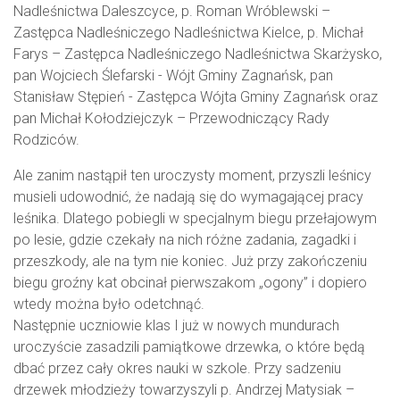
Nadleśnictwa Daleszcyce, p. Roman Wróblewski –
Zastępca Nadleśniczego Nadleśnictwa Kielce, p. Michał
Farys – Zastępca Nadleśniczego Nadleśnictwa Skarżysko,
pan Wojciech Ślefarski - Wójt Gminy Zagnańsk, pan
Stanisław Stępień - Zastępca Wójta Gminy Zagnańsk oraz
pan Michał Kołodziejczyk – Przewodniczący Rady
Rodziców.
Ale zanim nastąpił ten uroczysty moment, przyszli leśnicy
musieli udowodnić, że nadają się do wymagającej pracy
leśnika. Dlatego pobiegli w specjalnym biegu przełajowym
po lesie, gdzie czekały na nich różne zadania, zagadki i
przeszkody, ale na tym nie koniec. Już przy zakończeniu
biegu groźny kat obcinał pierwszakom „ogony” i dopiero
wtedy można było odetchnąć.
Następnie uczniowie klas I już w nowych mundurach
uroczyście zasadzili pamiątkowe drzewka, o które będą
dbać przez cały okres nauki w szkole. Przy sadzeniu
drzewek młodzieży towarzyszyli p. Andrzej Matysiak –