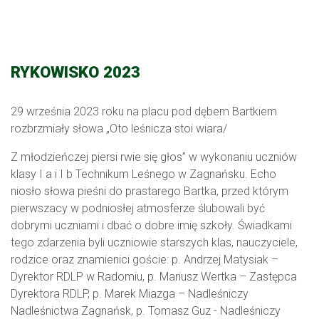
RYKOWISKO 2023
29 września 2023 roku na placu pod dębem Bartkiem
rozbrzmiały słowa „Oto leśnicza stoi wiara/
Z młodzieńczej piersi rwie się głos” w wykonaniu uczniów
klasy I a i I b Technikum Leśnego w Zagnańsku. Echo
niosło słowa pieśni do prastarego Bartka, przed którym
pierwszacy w podniosłej atmosferze ślubowali być
dobrymi uczniami i dbać o dobre imię szkoły. Świadkami
tego zdarzenia byli uczniowie starszych klas, nauczyciele,
rodzice oraz znamienici goście: p. Andrzej Matysiak –
Dyrektor RDLP w Radomiu, p. Mariusz Wertka – Zastępca
Dyrektora RDLP, p. Marek Miazga – Nadleśniczy
Nadleśnictwa Zagnańsk, p. Tomasz Guz - Nadleśniczy