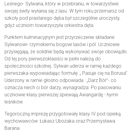
Leśnego- Sylwana, który w przebraniu, w towarzystwie
swojej świty wyłania się z lasu. W tym roku przemarsz od
szkoły pod prastarego dęba był szczególnie uroczysty,
gdyż uczniom towarzyszyła orkiestra dęta.
Punktem kulminacyjnym jest przyrzeczenie składane
Sylwanowi- rzymskiemu bogowi lasów i pól. Uczniowie
przysięgają, że solidnie będą wykonywać swoje obowiązki.
Od tej pory pierwszoklasiści w pełni należą do
społeczności szkolnej. Sylwan uderza w ramię każdego
pierwszaka wypowiadając formułę: „ Pasuje cię na Borusa”.
Uderzony w ramie głośno odpowiada : „Darz Bór”- co
oznacza niech ci bór darzy, wynagradza. Po pasowaniu
uczniowie klasy pierwszej śpiewają Awangardę - hymn
leśników.
Tegoroczną imprezę przygotowały klasy IV pod opieką
wychowawców: Łukasz Ubożaka oraz Przemysława
Barana.