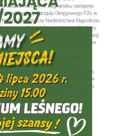
ózefa Oblubieńca NMP w Zagnańsku, następnie
k – Przewodniczący Zarządu Okręgowego PZŁ w
ir Nyga – Nadleśniczy Nadleśnictwa Stąporków,
howice, pan Robert Jaros – Inżynier Nadzoru
szy specjalista Służby Leśnej ds. koordynacji,
ołodziejczyk – Przewodniczący Rady Rodziców
owitał całą społeczność szkolną, a w
racy, rozwijania zainteresowań oraz
pan Paweł Kosin i pan Michał Kołodziejczyk.
tował referat poświęcony wojnie obronnej w
ży o ważnych wydarzeniach z dziejów Polski.
ją unijnego projektu „Kompleksowy program
wijania pasji oraz zdobywania cennych
pieżne, oraz członkowie Sekcji Sygnalistów
ń!