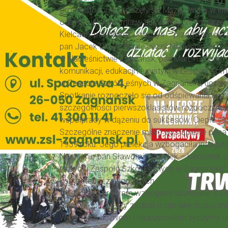
Uroczystości rozpoczęły się Mszą Świętą w int
odbyła się akademia w auli szkoły. W wydarze
Kielcach, pan Marek Jończyk – przedstawiciel 
pan Jacek Oleś – Nadleśniczy Nadleśnictwa Su
w Nadleśnictwie Zagnańsk, pan Marcin Wiech – I
komunikacji, edukacji i turystyki w Leśnym K
w Zespole Szkół Leśnych w Zagnańsku, uczniowi
Spotkanie rozpoczęło się od odśpiewania hymn
szczególności pierwszoklasistów rozpoczynają
współpracy w dążeniu do sukcesów. Ciepłe sło
Szczególne znaczenie miało wystąpienie pana 
1939 roku. Jego prelekcja wzbogaciła inaugura
Następnie pan Sławomir Szostek – kierownik s
rozwoju Zespołu Szkół Leśnych w Zagnańsku”. 
kompetencji zawodowych.
Tradycyjnie program wzbogacili uczniowie z Se
Myśliwskich, którzy zadbali o oprawę muzyczn
Wszystkim uczniom i nauczycielom życzymy u