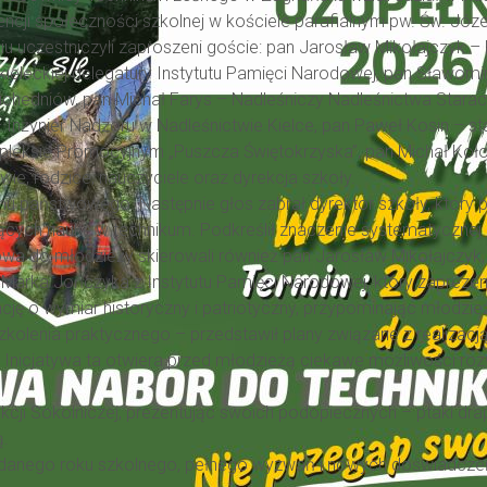
encji społeczności szkolnej w kościele parafialnym pw. Św. J
niu uczestniczyli zaproszeni goście: pan Jarosław Mikołajczy
kieleckiej delegatury Instytutu Pamięci Narodowej, pan Sławom
chedniów, pan Michał Farys – Nadleśniczy Nadleśnictwa Starac
nżynier Nadzoru w Nadleśnictwie Kielce, pan Paweł Kosin – star
ompleksie Promocyjnym „Puszcza Świętokrzyska”, pan Michał K
e, rodzice, nauczyciele oraz dyrekcja szkoły.
u państwowego. Następnie głos zabrał dyrektor szkoły, który p
cych naukę w technikum. Podkreślił znaczenie systematycznej p
wa do młodzieży skierowali również pan Jarosław Mikołajczyk, 
Marka Jończyka z Instytutu Pamięci Narodowej, który zaprezen
cję o wymiar historyczny i patriotyczny, przypominając młodzie
zkolenia praktycznego – przedstawił plany związane z realizac
Inicjatywa ta otwiera przed młodzieżą ciekawe możliwości roz
kcji Sokolniczej, prezentując swoich podopiecznych – ptaki dra
ą.
danego roku szkolnego, pełnego wyzwań i nowych doświadcze