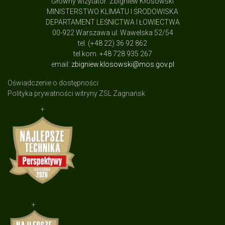
Główny wizytator Zbigniew Kłosowski
MINISTERSTWO KLIMATU I ŚRODOWISKA
DEPARTAMENT LEŚNICTWA I ŁOWIECTWA
00-922 Warszawa ul: Wawelska 52/54
tel. (+48 22) 36 92 862
tel.kom. +48 728 935 267
email:
zbigniew.klosowski@mos.gov.pl
Oświadczenie o dostępności
Polityka prywatności witryny ZSL Zagnańsk
+
+