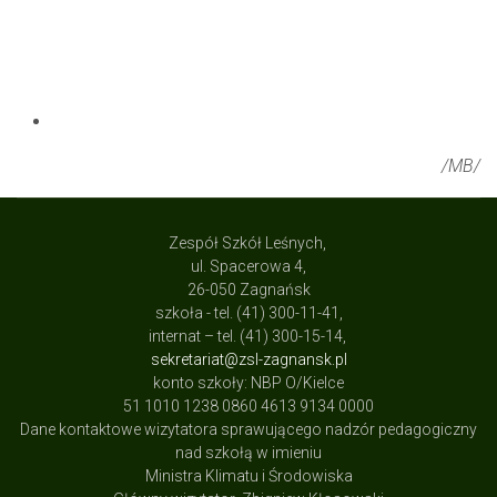
/MB/
Zespół Szkół Leśnych,
ul. Spacerowa 4,
26-050 Zagnańsk
szkoła - tel. (41) 300-11-41,
internat – tel. (41) 300-15-14,
sekretariat@zsl-zagnansk.pl
konto szkoły: NBP O/Kielce
51 1010 1238 0860 4613 9134 0000
Dane kontaktowe wizytatora sprawującego nadzór pedagogiczny
nad szkołą w imieniu
Ministra Klimatu i Środowiska