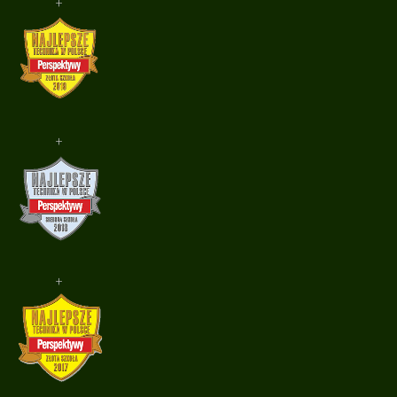
+
+
+