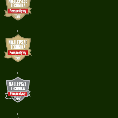
+
+
+