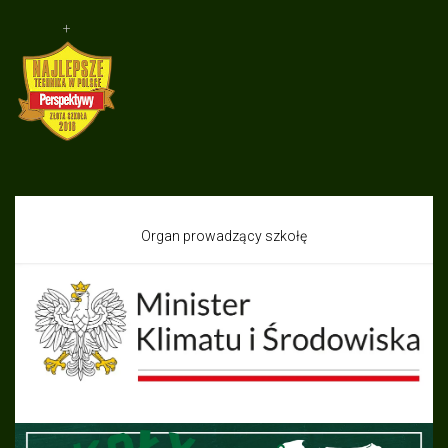
+
Organ prowadzący szkołę