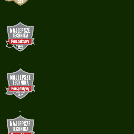
+
+
+