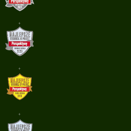
+
+
+