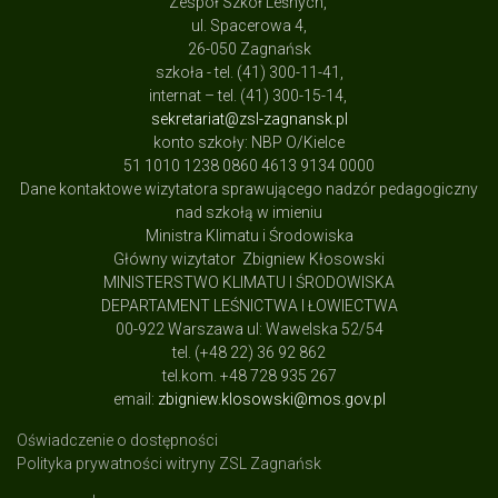
Zespół Szkół Leśnych,
ul. Spacerowa 4,
26-050 Zagnańsk
szkoła - tel. (41) 300-11-41,
internat – tel. (41) 300-15-14,
sekretariat@zsl-zagnansk.pl
konto szkoły: NBP O/Kielce
51 1010 1238 0860 4613 9134 0000
Dane kontaktowe wizytatora sprawującego nadzór pedagogiczny
nad szkołą w imieniu
Ministra Klimatu i Środowiska
Główny wizytator Zbigniew Kłosowski
MINISTERSTWO KLIMATU I ŚRODOWISKA
DEPARTAMENT LEŚNICTWA I ŁOWIECTWA
00-922 Warszawa ul: Wawelska 52/54
tel. (+48 22) 36 92 862
tel.kom. +48 728 935 267
email:
zbigniew.klosowski@mos.gov.pl
Oświadczenie o dostępności
Polityka prywatności witryny ZSL Zagnańsk