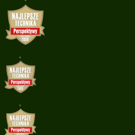
+
+
+