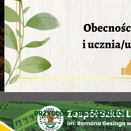
PRZYGODA W BIESZCZADACH
Trzy dni w Bieszczadach to stanowczo za mało! 