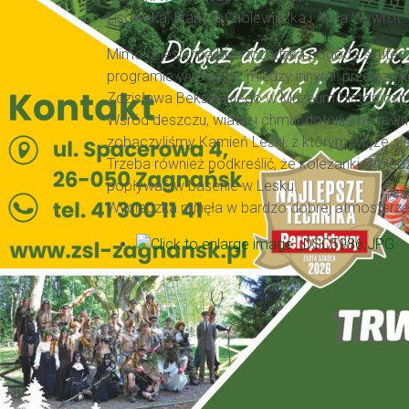
Lisowska, Izabela Cholewińska i Anna Wywrót.
Mimo iż jesienna bieszczadzka pogoda skutecz
programie wycieczki, między innymi: przejazd 
Zdzisława Beksińskiego w Muzeum Historyczn
Wśród deszczu, wiatru i chmur dotarliśmy równ
zobaczyliśmy Kamień Leski, z którym wiąże się
Trzeba również podkreślić, że koleżanki i koled
popływać w basenie w Lesku.
Wycieczka minęła w bardzo dobrej atmosferze,