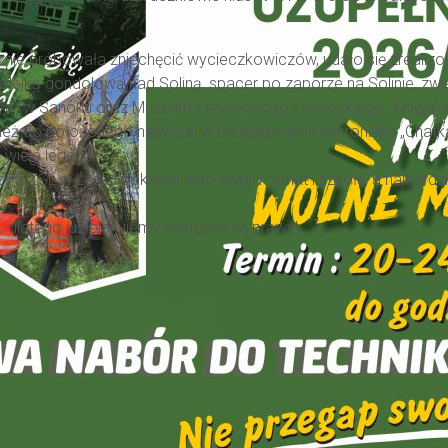
nie próbowała zniechęcić wycieczkowiczów, udało się zrealizo
kolejką gondolową nad Soliną, spacer po zaporze na Solinie, z
ym w Sanoku oraz Muzeum Przyrodniczo-Łowieckiego „Knieja”
ież do położonego najwyżej w Bieszczadach schroniska „Chatka 
 wiele legend.
zy z ZSL w Lesku pokazali nam swój internat i szkołę, a najbardz
 dlatego już planujemy następne wyprawy!