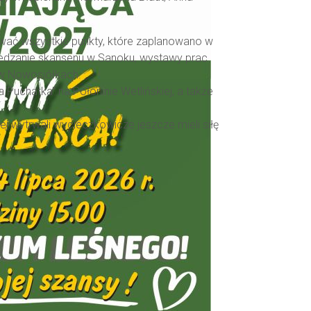
wać wszystkie punkty, które zaplanowano w
wiedzanie skansenu w Sanoku, wystawy prac
 w Nowosiółkach.
Puchatka” na Połoninie Wetlińskiej, a także
iej wytrwali wycieczkowicze jeszcze mieli siłę