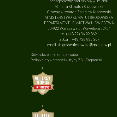
pedagogiczny nad szkołą w imieniu
Ministra Klimatu i Środowiska
Główny wizytator Zbigniew Kłosowski
MINISTERSTWO KLIMATU I ŚRODOWISKA
DEPARTAMENT LEŚNICTWA I ŁOWIECTWA
00-922 Warszawa ul: Wawelska 52/54
tel. (+48 22) 36 92 862
tel.kom. +48 728 935 267
email:
zbigniew.klosowski@mos.gov.pl
Oświadczenie o dostępności
Polityka prywatności witryny ZSL Zagnańsk
+
+