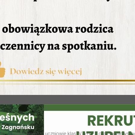
– zgodnie twierdzili uczniowie klas IV a i IV b oraz towarzysz