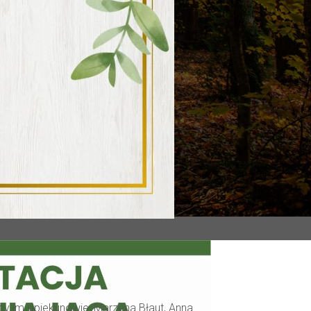
ący im opiekunowie: Marzena Błaut, Anna