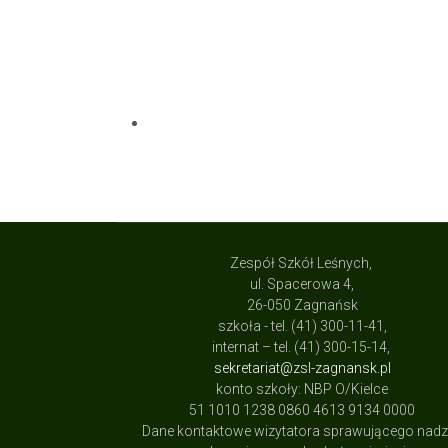
Zespół Szkół Leśnych,
ul. Spacerowa 4,
26-050 Zagnańsk
szkoła - tel. (41) 300-11-41,
internat – tel. (41) 300-15-14,
sekretariat@zsl-zagnansk.pl
konto szkoły: NBP O/Kielce
51 1010 1238 0860 4613 9134 0000
Dane kontaktowe wizytatora sprawującego nad