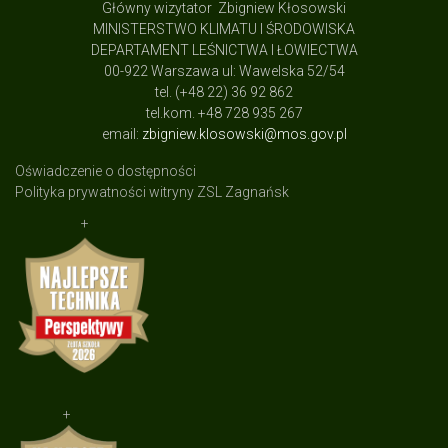
Główny wizytator Zbigniew Kłosowski
MINISTERSTWO KLIMATU I ŚRODOWISKA
DEPARTAMENT LEŚNICTWA I ŁOWIECTWA
00-922 Warszawa ul: Wawelska 52/54
tel. (+48 22) 36 92 862
tel.kom. +48 728 935 267
email:
zbigniew.klosowski@mos.gov.pl
Oświadczenie o dostępności
Polityka prywatności witryny ZSL Zagnańsk
+
+