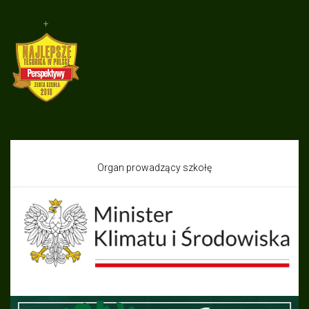
+
Organ prowadzący szkołę