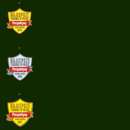
+
+
+