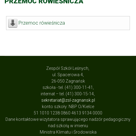
PRZEMOC RÓWIEŚNICZA
Przemoc rówieśnicza
Zespół Szkół Leśnych,
ul. Spacerowa 4,
26-050 Zagnańsk
szkoła - tel. (41) 300-11-41,
internat – tel. (41) 300-15-14,
sekretariat@zsl-zagnansk.pl
konto szkoły: NBP O/Kielce
51 1010 1238 0860 4613 9134 0000
Dane kontaktowe wizytatora sprawującego nadzór pedagogiczny
nad szkołą w imieniu
Ministra Klimatu i Środowiska