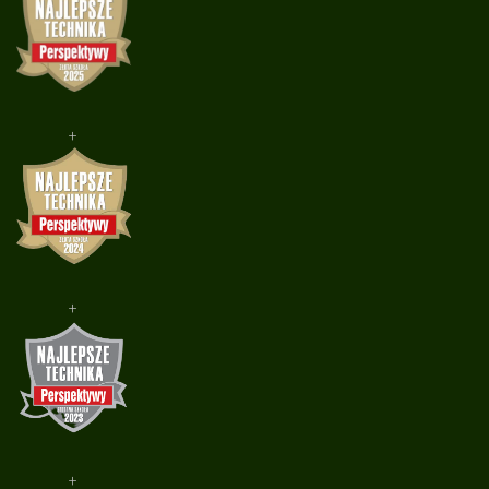
+
+
+