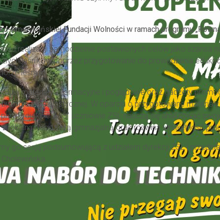
ko-Amerykańskiej Fundacji Wolności w ramach programu „Równ
ność realizacji samodzielnie postawionych celów jako szansa na
złych leśników poprzez przygotowanie do prowadzenia edukacji
ktorze leśnym.
ygotują materiały informacyjne i poglądowe oraz gadżety promo
, biologicznej i plastycznej. W oparciu o przygotowane materiał
 przy Projekcie „MiŚ” uczniowie ZSL nauczą się analizować swoj
, z lokalną młodzieżą gimnazjalną oraz rozwiną umiejętność prac
my go sesją podsumowującą z udziałem dyrekcji ZSL i przedstaw
a Cholewińska.