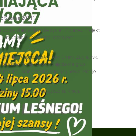
ać Szanse 2011”.
 dobry start w dorosłe życie”. Poprzez Projekt
 środowiska lokalnego, która jest
cyjne dotyczące fauny i flory Gminy Zagnańsk.
y młodzież przeprowadzi zajęcia dla grup
e mocne i słabe strony, nawiążą nowe relacje
y w grupie.
icieli zarządu Stowarzyszenia Knieja.