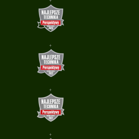
+
+
+
+