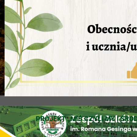
PROJEKT „MIŚ CZYLI MY I ŚRO
Od 1.01.2012 r. 18 uczniów naszej szkoły bie