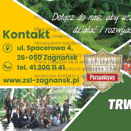
Edukacji i Rozwoju „Knieja”.
Projekt jest współfinansowany z funduszy
Pols
Misją programu „Równać Szanse” jest: „Umiejęt
chcemy zwiększyć szanse na rynku pracy przys
obowiązkiem każdej instytucji działającej w se
Nasi uczniowie biorący udział w projekcie prz
Praca odbędzie się w sekcjach: ornitologicznej
uczniów z okolicznych gimnazjów. Dzięki pracy
społeczne, kontakty z okolicznymi instytucjami
Projekt będzie trwał do 30.06.2012r. Zakończy
Koordynatorem projektu „MiŚ” jest pani Izabel