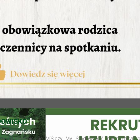
DOWISKO”
rze udział w Projekcie „MiŚ czyli My i Środowisko” prowadzony