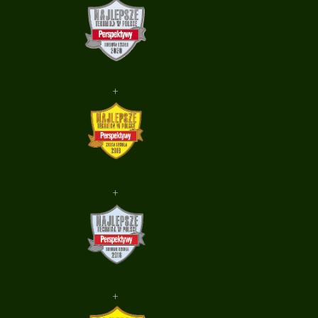
+
+
+