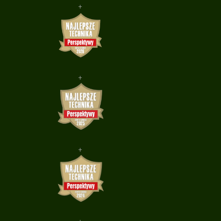
+
+
+