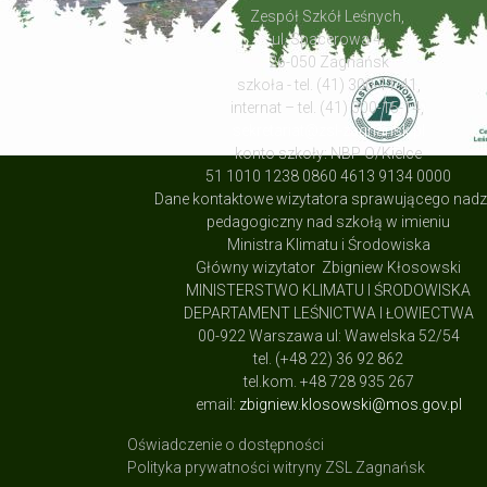
Zespół Szkół Leśnych,
ul. Spacerowa 4,
26-050 Zagnańsk
szkoła - tel. (41) 300-11-41,
internat – tel. (41) 300-15-14,
sekretariat@zsl-zagnansk.pl
konto szkoły: NBP O/Kielce
51 1010 1238 0860 4613 9134 0000
Dane kontaktowe wizytatora sprawującego nad
pedagogiczny nad szkołą w imieniu
Ministra Klimatu i Środowiska
Główny wizytator Zbigniew Kłosowski
MINISTERSTWO KLIMATU I ŚRODOWISKA
DEPARTAMENT LEŚNICTWA I ŁOWIECTWA
00-922 Warszawa ul: Wawelska 52/54
tel. (+48 22) 36 92 862
tel.kom. +48 728 935 267
email:
zbigniew.klosowski@mos.gov.pl
Oświadczenie o dostępności
Polityka prywatności witryny ZSL Zagnańsk